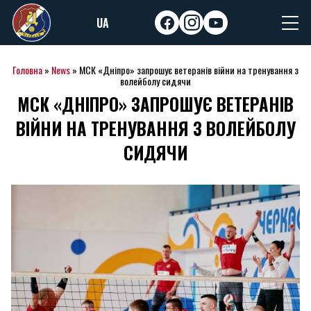
Skip
UA
to
facebook
instagram
youtube
content
Головна
»
News
»
МСК «Дніпро» запрошує ветеранів війни на тренування з
волейболу сидячи
МСК «ДНІПРО» ЗАПРОШУЄ ВЕТЕРАНІВ
ВІЙНИ НА ТРЕНУВАННЯ З ВОЛЕЙБОЛУ
СИДЯЧИ