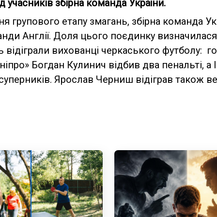
е серед учасників збірна команда Ук
я групового етапу змагань, збірна команда Ук
манди Англії. Доля цього поєдинку визначилася 
ь відіграли вихованці черкаського футболу: г
ніпро» Богдан Кулинич відбив два пенальті, а 
 суперників. Ярослав Черниш відіграв також в