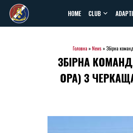
Skip
HOME
CLUB
ADAPTI
to
content
Головна
»
News
»
Збірна команд
ЗБІРНА КОМАНД
ОРА) З ЧЕРКАЩ