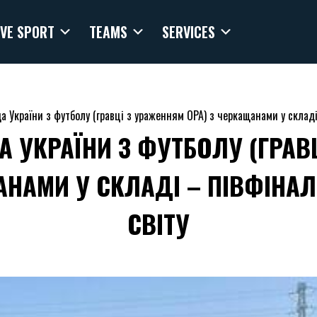
VE SPORT
TEAMS
SERVICES
а України з футболу (гравці з ураженням ОРА) з черкащанами у складі
А УКРАЇНИ З ФУТБОЛУ (ГРАВ
АНАМИ У СКЛАДІ – ПІВФІНАЛ
СВІТУ