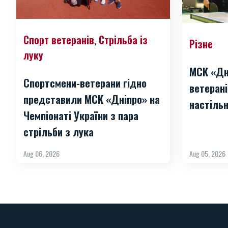
Спорт ветеранів
Стрільба із
,
Різне
луку
МСК «Дн
Спортсмени-ветерани гідно
ветерані
представили МСК «Дніпро» на
настільн
Чемпіонаті України з пара
стрільби з лука
Aug 06, 2026
Aug 05, 2026