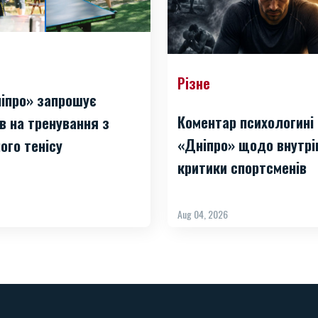
Різне
іпро» запрошує
Коментар психологині
в на тренування з
«Дніпро» щодо внутрі
ого тенісу
критики спортсменів
Aug 04, 2026