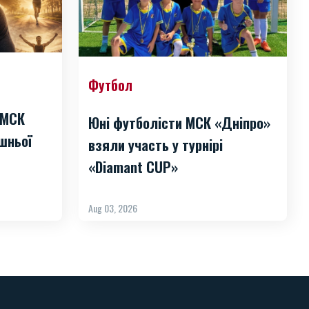
Футбол
 МСК
Юні футболісти МСК «Дніпро»
шньої
взяли участь у турнірі
«Diamant CUP»
Aug 03, 2026