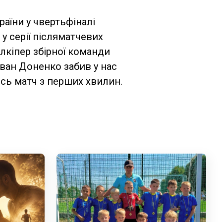
раїни.
раїни у чвертьфіналі
у серії післяматчевих
олкіпер збірної команди
Іван Доненко забив у нас
есь матч з перших хвилин.