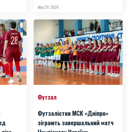
May 29, 2026
Футзал
-
Футзалістки МСК «Дніпро»
ред
зіграють завершальний матч
 ліги
Чемпіонату України —