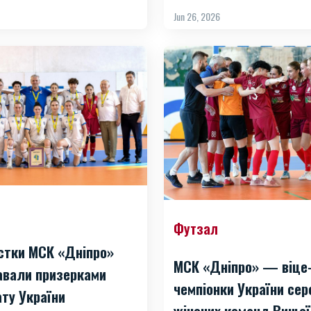
Jun 26, 2026
Футзал
стки МСК «Дніпро»
МСК «Дніпро» — віце
тавали призерками
чемпіонки України се
ту України
жіночих команд Вищої