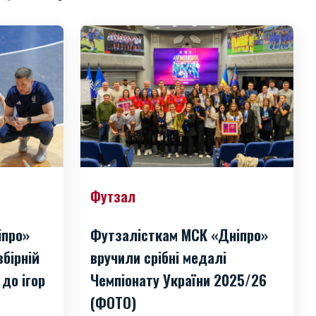
Футзал
Футзалісткам МСК «Дніпро»
іпро»
вручили срібні медалі
збірній
Чемпіонату України 2025/26
 до ігор
(ФОТО)