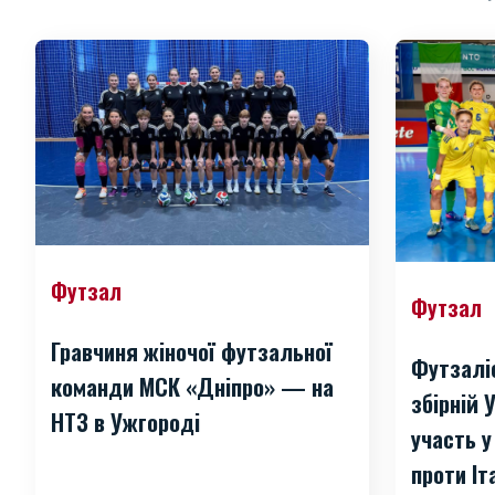
Футзал
Футзал
Гравчиня жіночої футзальної
Футзалі
команди МСК «Дніпро» — на
збірній 
НТЗ в Ужгороді
участь у
проти Іт