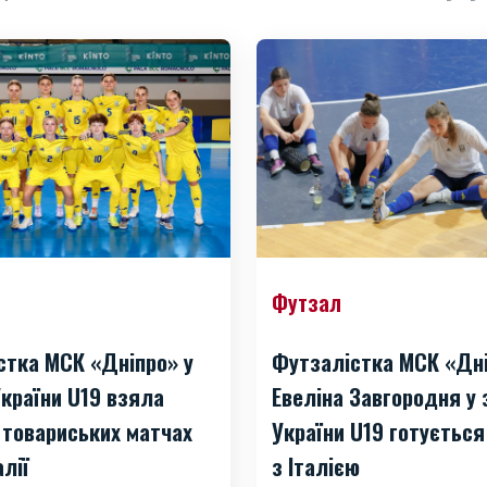
Футзал
стка МСК «Дніпро» у
Футзалістка МСК «Дн
України U19 взяла
Евеліна Завгородня у 
 товариських матчах
України U19 готується
алії
з Італією