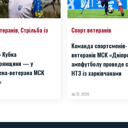
теранів
Стрільба із
Спорт ветеранів
,
Команда спортсменів-
» Кубка
ветеранів МСК «Дніпр
рянщини — у
ампфутболу проведе с
ена-ветерана МСК
НТЗ із харківчанами
»
Jul 31, 2026