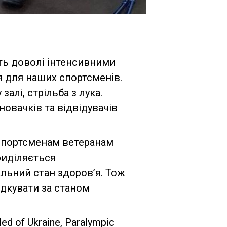
ять доволі інтенсивними
я для наших спортсменів.
алі, стрільба з лука.
новачків та відвідувачів
 спортсменам ветеранам
риділяється
льний стан здоров’я. Тож
ідкувати за станом
d of Ukraine, Paralympic