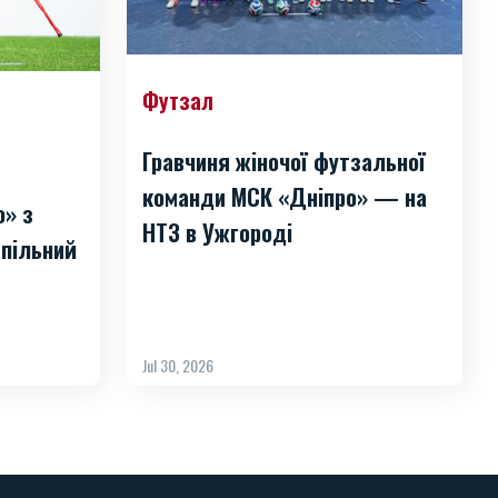
Футзал
Гравчиня жіночої футзальної
команди МСК «Дніпро» — на
о» з
НТЗ в Ужгороді
пільний
Jul 30, 2026