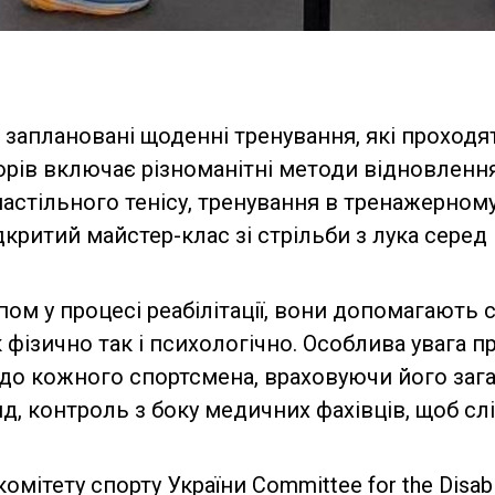
 заплановані щоденні тренування, які проход
орів включає різноманітні методи відновленн
астільного тенісу, тренування в тренажерному з
дкритий майстер-клас зі стрільби з лука серед 
пом у процесі реабілітації, вони допомагають
 фізично так і психологічно. Особлива увага п
 до кожного спортсмена, враховуючи його зага
, контроль з боку медичних фахівців, щоб сл
ітету спорту України Committee for the Disable