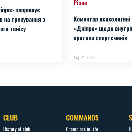
Різне
іпро» запрошує
Коментар психологині
в на тренування з
«Дніпро» щодо внутрі
ого тенісу
критики спортсменів
Aug 04, 2026
CLUB
COMMANDS
History of club
Champions in Life
H