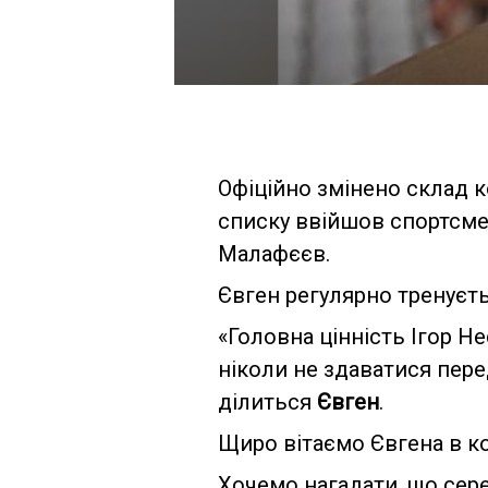
Офіційно змінено склад ко
списку ввійшов спортсмен
Малафєєв.
Євген регулярно тренуєтьс
«Головна цінність Ігор Н
ніколи не здаватися пер
ділиться
Євген
.
Щиро вітаємо Євгена в ко
Хочемо нагадати, що серед