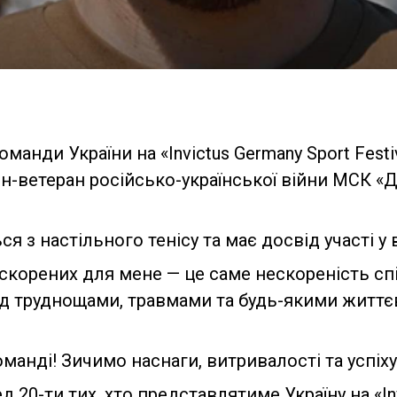
манди України на «Invictus Germany Sport Fest
-ветеран російсько-української війни МСК «Д
я з настільного тенісу та має досвід участі у 
ескорених для мене — це саме нескореність сп
ед труднощами, травмами та будь-якими житт
манді! Зичимо наснаги, витривалості та успіху
 20-ти тих, хто представлятиме Україну на «In