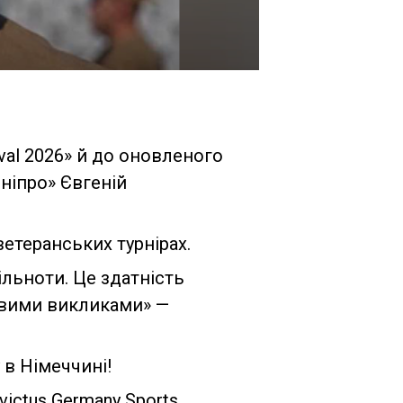
ival 2026» й до оновленого
ніпро» Євгеній
ветеранських турнірах.
ільноти. Це здатність
євими викликами» —
 в Німеччині!
victus Germany Sports