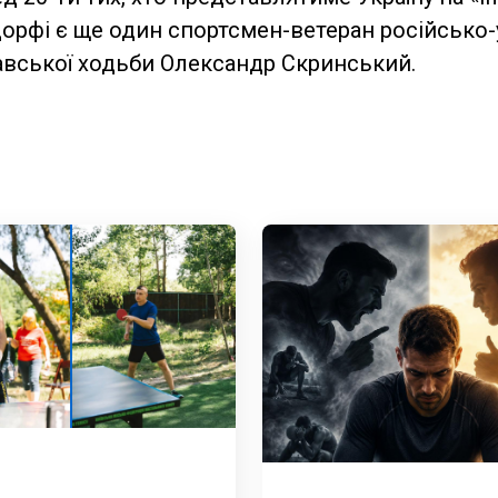
дорфі є ще один спортсмен-ветеран російсько-у
авської ходьби Олександр Скринський.