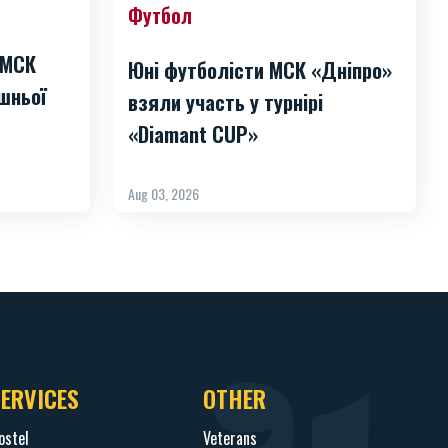
Футбол
 МСК
Юні футболісти МСК «Дніпро»
шньої
взяли участь у турнірі
«Diamant CUP»
Aug 03, 2026
SERVICES
OTHER
ostel
Veterans