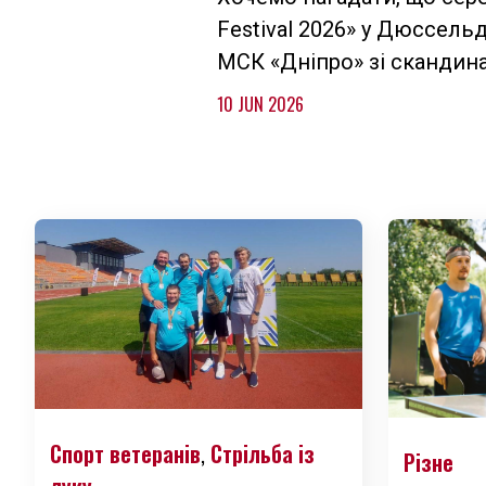
Festival 2026» у Дюссель
МСК «Дніпро» зі скандин
10 JUN 2026
Спорт ветеранів
Стрільба із
,
Різне