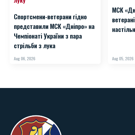
луку
МСК «Дн
Спортсмени-ветерани гідно
ветерані
представили МСК «Дніпро» на
настільн
Чемпіонаті України з пара
стрільби з лука
Aug 06, 2026
Aug 05, 2026