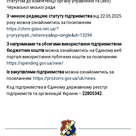
статутом до компетенції органу управління та (або)
Черкаської міської ради.
З чинною редакцією статуту підприємства
від 22.05.2025
року можна ознайомитись за посиланням:
https://chmr.golos.net.ua/?
p=pryynyati_rishennya&sp=single&id=13294
З напрямками та обсягами використання підприємством
бюджетних коштів
можна ознайомитись на Єдиному веб-
порталі використання публічних коштів за посиланням:
https://spending.gov.ua/new/
Із закупівлями підприємства
можна ознайомитись за
посиланням:
https://prozorro.gov.ua/uk/news
Код підприємства в Єдиному державному реєстрі
підприємств та організацій України –
22805342.