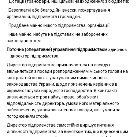
· Дотації (трансфери, інші цільові надходження) з бюджетів;
· Безоплатні або благодійні внески, пожертвування
організацій, підприємств і громадян;
· Придбане майно іншого підприємства, організації;
· Інше майно, набуте на підставах, не заборонених
законодавством.
Поточне (оперативне) управління підприємством
здійснює
– директор підприємства.
Директор підприємства призначається на посаду і
звільняється з посади розпорядженням міського голови на
контрактній основі, з урахуванням вимог чинного
законодавства України, щодо призначень керівників в
окремих галузях народного господарства. В контракті
визначається строк найму, права, обов’язки і
відповідальність директора, умови його матеріального
забезпечення, умови звільнення з посади, інші умови за
погодженням сторін.
Директор підприємства самостійно вирішує питання
діяльності підприємства, за винятком тих, що віднесені цим