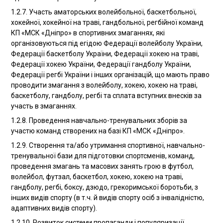
1.2.7. Участь аматорських волейбольної, баскетбольної,
хокейної, хокейної на траві, гандбольної, регбійної команд
КП «МСК «Дніпро» в спортивних змаганнях, які
організовуються під егідою Федерації волейболу України,
Федерації баскетболу України, Федерації хокею на траві,
Федерації хокею України, Федерації гандболу України,
Федерації регбі України і інших організацій, що мають право
проводити змагання з волейболу, хокею, хокею на траві,
баскетболу, гандболу, регбі та сплата вступних внесків за
участь в змаганнях.
1.2.8. Проведення навчально-тренувальних зборів за
участю команд створених на базі КП «МСК «Дніпро».
1.2.9. Створення та/або утримання спортивної, навчально-
тренувальної бази для підготовки спортсменів, команд,
проведення змагань та масових занять грою в футбол,
волейбол, футзал, баскетбол, хокею, хокею на траві,
гандболу, регбі, боксу, дзюдо, грекоримської боротьби, з
інших видів спорту (в т.ч. й видів спорту осіб з інвалідністю,
адаптивних видів спорту).
1.2.10. Розвиток системи пропаганди і популяризації