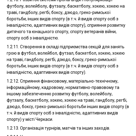
футболу, волейболу, футзалу, баскетболу, хокею, хокею на
траві, гандболу, регбі, боксу, дзюдо, греко-римської
боротьби, інших видів спорту (в т.ч. й видів спорту осіб з
інвалідністю, адаптивних видів спорту), сприяння розвитку
дитячого та юнацького спорту, спорту ветеранів війни,
спорту осіб з інвалідністю.
1.2.11. Створення в складі підприємства секцій для занять
грою в футбол, волейбол, футзал, баскетбол, хокею, хокею
на траві, гандболу, регбі, дзюдо, боксу, греко-римської
боротьби, інших видів спорту (в т.ч. й видів спорту осіб з
інвалідністю, адаптивних видів спорту).
1.2.12. Сприяння фінансовому, матеріально-технічному,
інформаційному, кадровому, нормативно-правовому та
іншому забезпеченню розвитку футболу, волейболу,
футзалу, баскетболу, хокею, хокею на траві, гандболу, регбі,
дзюдо, боксу, греко-римської боротьби інших видів спорту (в
т.ч. й видів спорту осіб з інвалідністю, адаптивних видів
спорту) у місті Черкаси.
1.2.13. Організація турнірів, матчів та інших заходів.