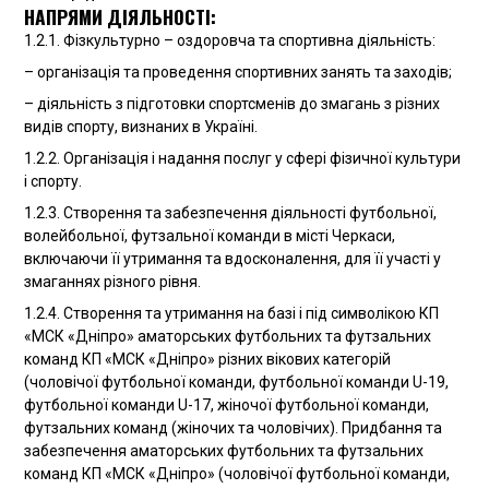
НАПРЯМИ ДІЯЛЬНОСТІ
:
1.2.1. Фізкультурно – оздоровча та спортивна діяльність:
– організація та проведення спортивних занять та заходів;
– діяльність з підготовки спортсменів до змагань з різних
видів спорту, визнаних в Україні.
1.2.2. Організація і надання послуг у сфері фізичної культури
і спорту.
1.2.3. Створення та забезпечення діяльності футбольної,
волейбольної, футзальної команди в місті Черкаси,
включаючи її утримання та вдосконалення, для її участі у
змаганнях різного рівня.
1.2.4. Створення та утримання на базі і під символікою КП
«МСК «Дніпро» аматорських футбольних та футзальних
команд КП «МСК «Дніпро» різних вікових категорій
(чоловічої футбольної команди, футбольної команди U-19,
футбольної команди U-17, жіночої футбольної команди,
футзальних команд (жіночих та чоловічих). Придбання та
забезпечення аматорських футбольних та футзальних
команд КП «МСК «Дніпро» (чоловічої футбольної команди,