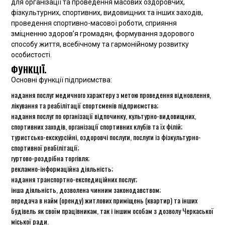
для організації та проведення масових оздоровчих,
фізкультурних, спортивних, видовищних та інших заходів,
проведення спортивно-масової роботи, сприяння
зміцненню здоров’я громадян, формування здорового
способу життя, всебічному та гармонійному розвитку
особистості.
ФУНКЦІЇ.
Основні функції підприємства:
надання послуг медичного характеру з метою проведення відновлення,
лікування та реабілітації спортсменів підприємства;
надання послуг по організації відпочинку, культурно-видовищних,
спортивних заходів, організації спортивних клубів та їх філій;
туристсько-екскурсійні, оздоровчі послуги, послуги із фізкультурно-
спортивної реабілітації;
гуртово-роздрібна торгівля;
рекламно-інформаційна діяльність;
надання транспортно-експедиційних послуг;
інша діяльність, дозволена чинним законодавством;
передача в найм (оренду) житлових приміщень (квартир) та інших
будівель як своїм працівникам, так і іншим особам з дозволу Черкаської
міської ради.