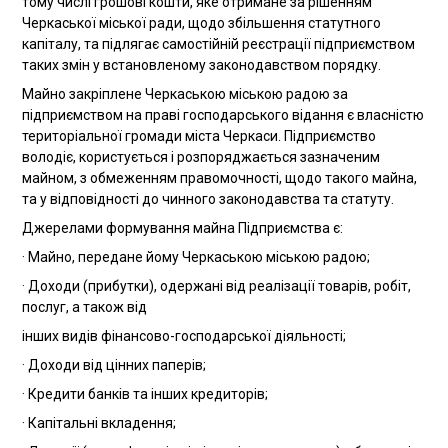
тому числі грошові кошти, яке отримане за рішенням
Черкаської міської ради, щодо збільшення статутного
капіталу, та підлягає самостійній реєстрації підприємством
таких змін у встановленому законодавством порядку.
Майно закріплене Черкаською міською радою за
підприємством на праві господарського відання є власністю
територіальної громади міста Черкаси. Підприємство
володіє, користується і розпоряджається зазначеним
майном, з обмеженням правомочності, щодо такого майна,
та у відповідності до чинного законодавства та статуту.
Джерелами формування майна Підприємства є:
· Майно, передане йому Черкаською міською радою;
· Доходи (прибутки), одержані від реалізації товарів, робіт,
послуг, а також від
інших видів фінансово-господарської діяльності;
· Доходи від цінних паперів;
· Кредити банків та інших кредиторів;
· Капітальні вкладення;