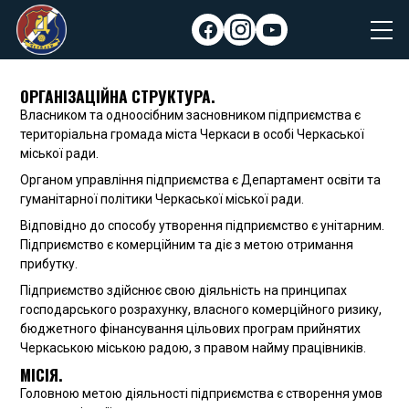
Skip
to
facebook
instagram
youtube
content
ОРГАНІЗАЦІЙНА СТРУКТУРА.
Власником та одноосібним засновником підприємства є
територіальна громада міста Черкаси в особі Черкаської
міської ради.
Органом управління підприємства є Департамент освіти та
гуманітарної політики Черкаської міської ради.
Відповідно до способу утворення підприємство є унітарним.
Підприємство є комерційним та діє з метою отримання
прибутку.
Підприємство здійснює свою діяльність на принципах
господарського розрахунку, власного комерційного ризику,
бюджетного фінансування цільових програм прийнятих
Черкаською міською радою, з правом найму працівників.
МІСІЯ.
Головною метою діяльності підприємства є створення умов