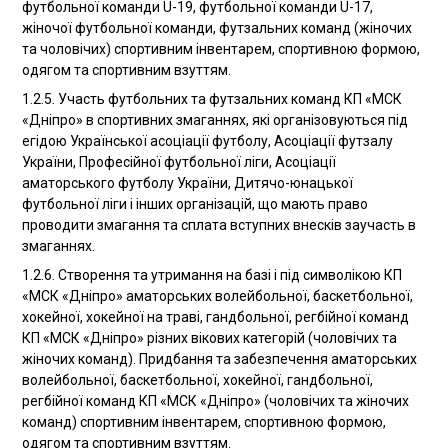
футбольної команди U-19, футбольної команди U-17,
жіночої футбольної команди, футзальних команд (жіночих
та чоловічих) спортивним інвентарем, спортивною формою,
одягом та спортивним взуттям.
1.2.5. Участь футбольних та футзальних команд КП «МСК
«Дніпро» в спортивних змаганнях, які організовуються під
егідою Української асоціації футболу, Асоціації футзалу
України, Професійної футбольної ліги, Асоціації
аматорського футболу України, Дитячо-юнацької
футбольної ліги і інших організацій, що мають право
проводити змагання та сплата вступних внесків заучасть в
змаганнях.
1.2.6. Створення та утримання на базі і під символікою КП
«МСК «Дніпро» аматорських волейбольної, баскетбольної,
хокейної, хокейної на траві, гандбольної, регбійної команд
КП «МСК «Дніпро» різних вікових категорій (чоловічих та
жіночих команд). Придбання та забезпечення аматорських
волейбольної, баскетбольної, хокейної, гандбольної,
регбійної команд КП «МСК «Дніпро» (чоловічих та жіночих
команд) спортивним інвентарем, спортивною формою,
одягом та спортивним взуттям.