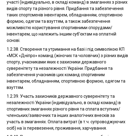
участі (індивідуально, в складі команд) в змаганнях з різних
видів спорту та різного рівня. Придбання та забезпечення
таких спортсменів інвентарем, обладнанням, спортивною
формою, одягом та взуттям, а також забезпечення
можливістю користування спортивними спорудами/
інвентарем, що належить іншим суб’єктам на оплатній
основі.
1.2.38. Створення та утримання на базі і під символікою КП
«МСК «Дніпро» команд (жіночих та чоловічих) з різних видів
спорту, учасниками яких є захисники державного
суверенітету та незалежності України. Придбання та
забезпечення учасників цих команд спортивним
інвентарем, обладнанням, спортивною формою, одягом та
взуттям.
1.2.39. Участь захисників державного суверенітету та
незалежності України (індивідуально, в складі команд) в
спортивних змаганнях різного рівня та сплата вступних/
членських/заявочних та інших аналогічних внесків за
участь в змаганнях. Оплата витрат (в т.ч. супроводжуючих
осіб) на їх перевезення, проживання, харчування.