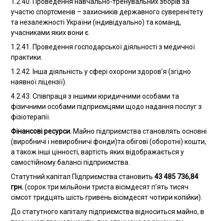
1.2.40. Проведення навчально-тренувальних зборів за
участю спортсменів – захисників державного суверенітету
та незалежності України (індивідуально) та команд,
учасниками яких вони є.
1.2.41. Проведення господарської діяльності з медичної
практики.
1.2.42. Інша діяльність у сфері охорони здоров’я (згідно
наявної ліцензії).
4.2.43. Співпраця з іншими юридичними особами та
фізичними особами підприємцями щодо надання послуг з
фізіотерапії.
Фінансові ресурси.
Майно підприємства становлять основні
(виробничі і невиробничі фонди)та обігові (оборотні) кошти,
а також інші цінності, вартість яких відображається у
самостійному балансі підприємства.
Статутний капітал Підприємства становить
43 485 736,84
грн.
(сорок три мільйони триста вісімдесят п’ять тисяч
сімсот тридцять шість гривень вісімдесят чотири копійки).
До статутного капіталу підприємства відноситься майно, в