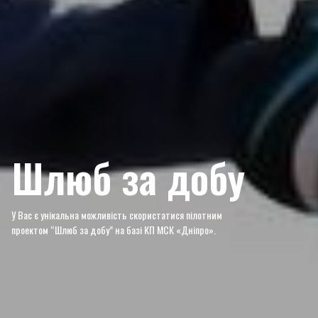
Шлюб за добу
У Вас є унікальна можливість скористатися пілотним
проектом “Шлюб за добу” на базі КП МСК «Дніпро».