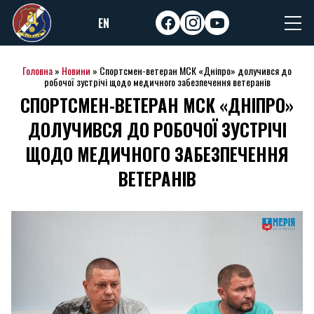
Skip
EN
to
facebook
instagram
youtube
content
Головна
»
Новини
»
Спортсмен-ветеран МСК «Дніпро» долучився до
робочої зустрічі щодо медичного забезпечення ветеранів
СПОРТСМЕН-ВЕТЕРАН МСК «ДНІПРО»
ДОЛУЧИВСЯ ДО РОБОЧОЇ ЗУСТРІЧІ
ЩОДО МЕДИЧНОГО ЗАБЕЗПЕЧЕННЯ
ВЕТЕРАНІВ