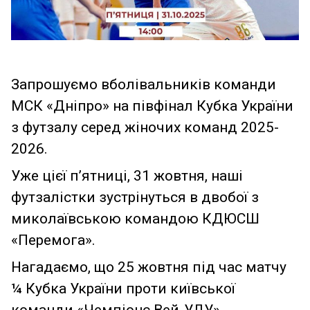
Запрошуємо вболівальників команди
МСК «Дніпро» на півфінал Кубка України
з футзалу серед жіночих команд 2025-
2026.
Уже цієї п’ятниці, 31 жовтня, наші
футзалістки зустрінуться в двобої з
миколаївською командою КДЮСШ
«Перемога».
Нагадаємо, що 25 жовтня під час матчу
¼ Кубка України проти київської
команди «Чемпіонс Вей-УДУ»,