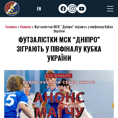
Skip
EN
to
facebook
instagram
youtube
content
Головна
»
Новини
»
Футзалістки МСК “Дніпро” зіграють у півфіналу Кубка
України
ФУТЗАЛІСТКИ МСК “ДНІПРО”
ЗІГРАЮТЬ У ПІВФІНАЛУ КУБКА
УКРАЇНИ