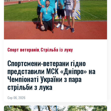
Спорт ветеранів
Стрільба із луку
,
Спортсмени-ветерани гідно
представили МСК «Дніпро» на
Чемпіонаті України з пара
стрільби з лука
Сер 06, 2026