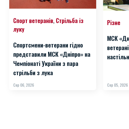
Спорт ветеранів
Стрільба із
,
Різне
луку
МСК «Дн
Спортсмени-ветерани гідно
ветерані
представили МСК «Дніпро» на
настільн
Чемпіонаті України з пара
стрільби з лука
Сер 06, 2026
Сер 05, 2026