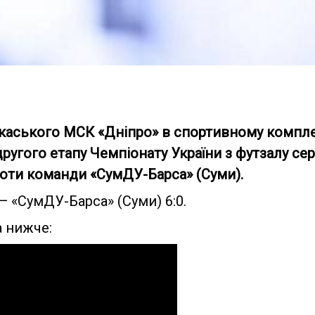
ркаського МСК «Дніпро» в спортивному комплек
 другого етапу Чемпіонату України з футзалу с
 проти команди «СумДУ-Барса» (Суми).
 «СумДУ-Барса» (Суми) 6:0.
 нижче: