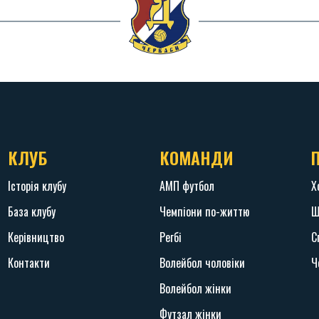
КЛУБ
КОМАНДИ
Історія клубу
АМП футбол
Х
База клубу
Чемпіони по-життю
Ш
Керівництво
Регбі
С
Контакти
Волейбол чоловіки
Ч
Волейбол жінки
Футзал жінки