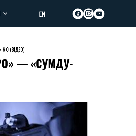
И
EN
facebook
instagram
youtube
 6:0 (ВІДЕО)
РО» — «СУМДУ-