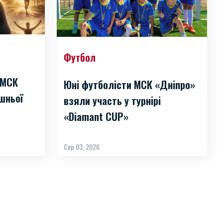
Футбол
 МСК
Юні футболісти МСК «Дніпро»
шньої
взяли участь у турнірі
«Diamant CUP»
Сер 03, 2026