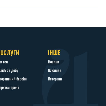
ПОСЛУГИ
ІНШЕ
остел
Новини
люб за добу
Важливе
портивний басейн
Ветерани
еркаси арена