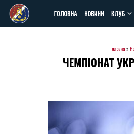
Skip
ГОЛОВНА
НОВИНИ
КЛУБ
to
content
Головна
»
Н
ЧЕМПІОНАТ УК