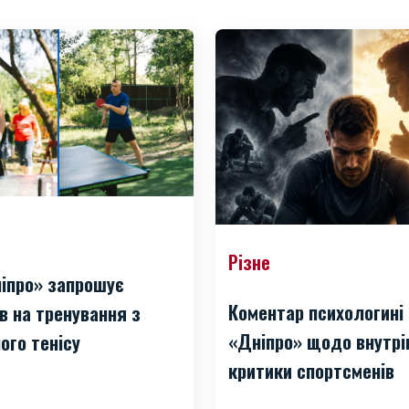
Різне
іпро» запрошує
Коментар психологині
в на тренування з
«Дніпро» щодо внутрі
ого тенісу
критики спортсменів