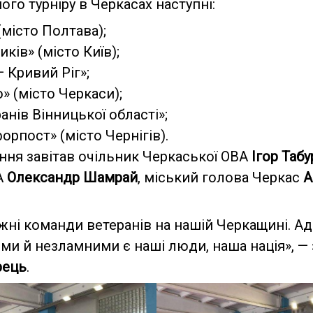
го турніру в Черкасах наступні:
(місто Полтава);
иків» (місто Київ);
— Кривий Ріг»;
» (місто Черкаси);
анів Вінницької області»;
орпост» (місто Чернігів).
ня завітав очільник Черкаської ОВА
Ігор
Табу
А
Олександр
Шамрай
, міський голова Черкас
А
тужні команди ветеранів на нашій Черкащині. А
ми й незламними є наші люди, наша нація», —
рець
.