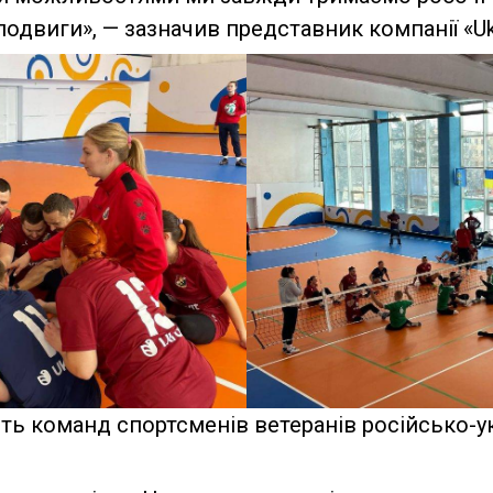
подвиги», — зазначив представник компанії «Uk
сть команд спортсменів ветеранів російсько-ук