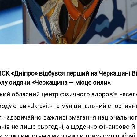
МСК «Дніпро» відбувся перший на Черкащині В
олу сидячи «Черкащина — місце сили».
ий обласний центр фізичного здоровʼя населе
ду став «Ukravit» та муніципальний спортивни
я надзвичайно важливі змагання національног
анів не лише сьогодні, а щоденно фінансово й 
 можливостями ми завжди тримаємо робочі 