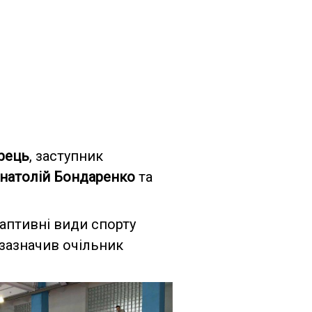
рець
, заступник
натолій
Бондаренко
та
даптивні види спорту
 зазначив очільник