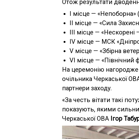
Отож результати дводенно
І місце — «Непоборна» 
ІІ місце — «Сила Захисн
ІІІ місце — «Нескорені 
IV місце — МСК «Дніпро
V місце — «Збірна ветер
VI місце — «Північний ф
На церемонію нагороджен
очільника Черкаської ОВ
партнери заходу.
«За честь вітати такі по
показують, якими сильни
Черкаської ОВА
Ігор
Табу