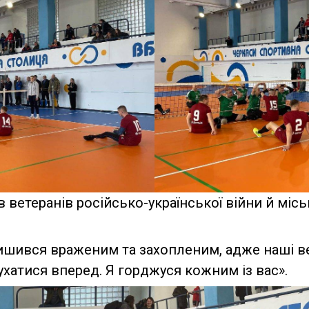
 ветеранів російсько-української війни й міс
лишився враженим та захопленим, адже наші ве
рухатися вперед. Я горджуся кожним із вас».