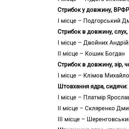
Стрибок у довжину, ВРФР,
І місце – Подгорський Д
Стрибок в довжину, слух,
І місце – Двойних Андрій
ІІ місце – Кошик Богдан
Стрибок в довжину, зір, ч
І місце – Клімов Михайл
Штовхання ядра, сидячи:
І місце – Платмір Яросла
ІІ місце – Скляренко Дм
ІІІ місце – Шеренговськ