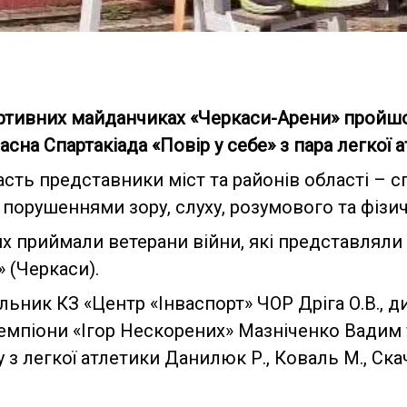
ртивних майданчиках «Черкаси-Арени» пройшо
асна Спартакіада «Повір у себе» з пара легкої 
асть представники міст та районів області – 
 порушеннями зору, слуху, розумового та фізи
ях приймали ветерани війни, які представлял
 (Черкаси).
льник КЗ «Центр «Інваспорт» ЧОР Дріга О.В., 
чемпіони «Ігор Нескорених» Мазніченко Вадим 
 з легкої атлетики Данилюк Р., Коваль М., Ска