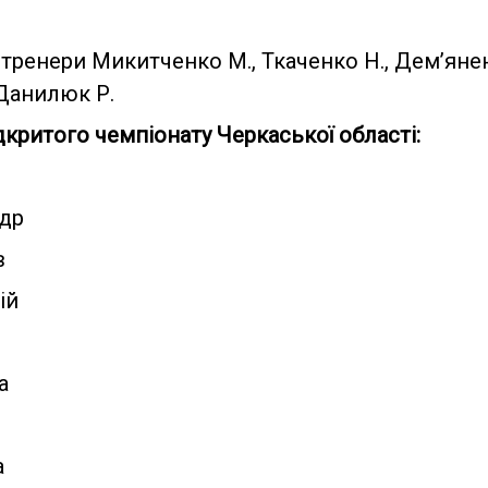
тренери Микитченко М., Ткаченко Н., Дем’яненк
 Данилюк Р.
критого чемпіонату Черкаської області:
ндр
в
ій
а
а