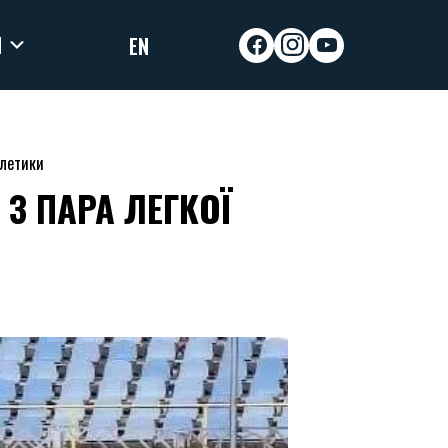
И
EN
facebook
instagram
youtube
тлетики
З ПАРА ЛЕГКОЇ