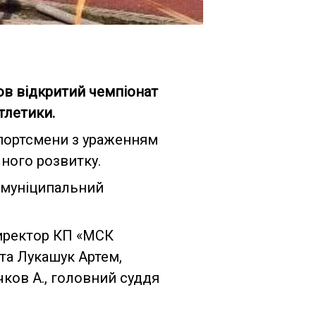
в відкритий чемпіонат
атлетики.
спортсмени з ураженням
чного розвитку.
и муніципальний
директор КП «МСК
та Лукашук Артем,
чков А., головний суддя