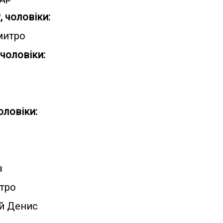
 чоловіки:
митро
 чоловіки:
оловіки:
о
в
итро
ий Денис