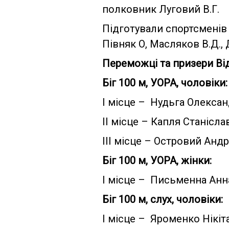
полковник Луговий В.Г.
Підготували спортсменів 
Півняк О, Масляков В.Д.,
Переможці та призери Від
Біг 100 м, УОРА, чоловіки:
І місце – Нудьга Олекса
ІІ місце – Капля Станісла
ІІІ місце – Островий Андр
Біг 100 м, УОРА, жінки:
І місце – Письменна Анн
Біг 100 м, слух, чоловіки:
І місце – Яроменко Нікіт