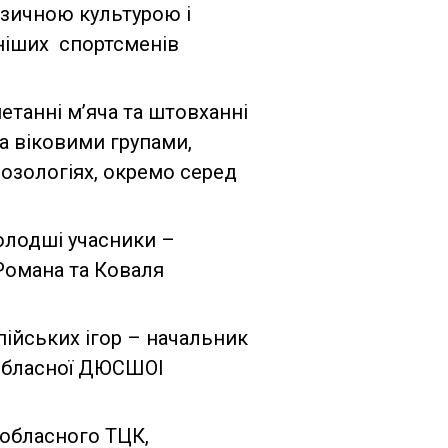
ізичною культурою і
ніших спортсменів
метанні м’яча та штовханні
а віковими групами,
нозологіях, окремо серед
олодші учасники –
Романа та Коваля
ійських ігор – начальник
 обласної ДЮСШОІ
 обласного ТЦК,