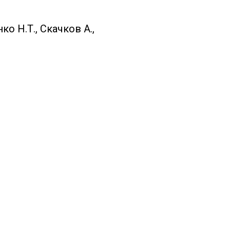
о Н.Т., Скачков А.,