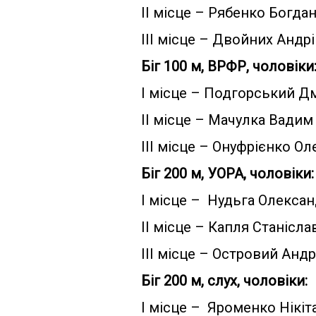
ІІ місце – Рябенко Богда
ІІІ місце – Двойних Андр
Біг 100 м, ВРФР, чоловіки
І місце – Подгорський Д
ІІ місце – Мачулка Вадим
ІІІ місце – Онуфрієнко Ол
Біг 200 м, УОРА, чоловіки:
І місце – Нудьга Олекса
ІІ місце – Капля Станісла
ІІІ місце – Островий Андр
Біг 200 м, слух, чоловіки:
І місце – Яроменко Нікіт