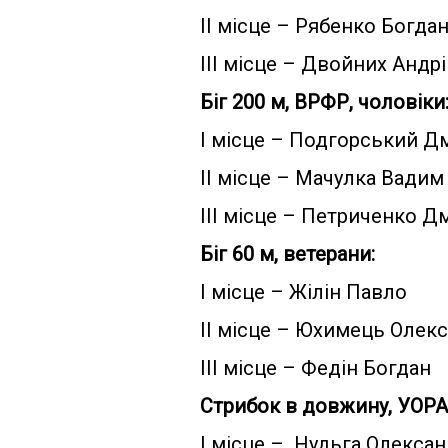
ІІ місце – Рябенко Богда
ІІІ місце – Двойних Андр
Біг 200 м, ВРФР, чоловіки
І місце – Подгорський Д
ІІ місце – Мачулка Вадим
ІІІ місце – Петриченко Д
Біг 60 м, ветерани:
І місце – Жілін Павло
ІІ місце – Юхимець Олекс
ІІІ місце – Федін Богдан
Стрибок в довжину, УОРА,
І місце – Нудьга Олекса