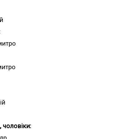
н
ій
:
митро
митро
ій
 чоловіки:
ндр