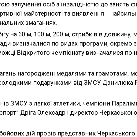
ою залучення осіб з інвалідністю до занять ф
ортивної майстерності та виявлення найсиль
ональних змаганнях.
гу на 60 м, 100 м, 200 м, стрибків в довжину, 
ади визначалися по видах програми, окремо з
еможці Відкритого чемпіонату визначалися по 
агань нагороджені медалями та грамотами, м
 солодкими подарунками від ЗМСУ Данилюка 
ів ЗМСУ з легкої атлетики, чемпіони Паралімп
аспорт” Дріга Олексадр і директор Черкаської
бойових дій провів представник Черкаського