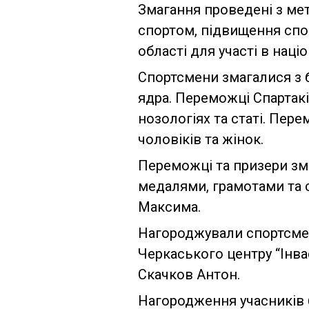
Змагання проведені з мет
спортом, підвищення сп
області для участі в наці
Спортсмени змагалися з бі
ядра. Переможці Спартакі
нозологіях та статі. Пер
чоловіків та жінок.
Переможці та призери зм
медалями, грамотами та
Максима.
Нагороджували спортсмен
Черкаського центру “Інв
Скачков Антон.
Нагородження учасників 