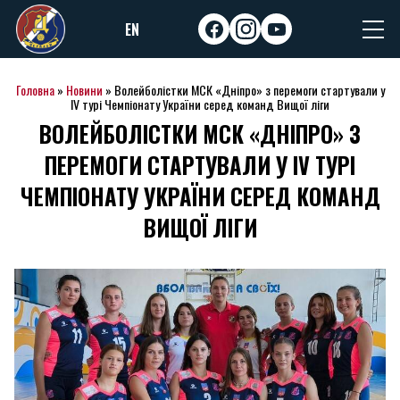
Skip
EN
to
facebook
instagram
youtube
content
Головна
»
Новини
»
Волейболістки МСК «Дніпро» з перемоги стартували у
IV турі Чемпіонату України серед команд Вищої ліги
ВОЛЕЙБОЛІСТКИ МСК «ДНІПРО» З
ПЕРЕМОГИ СТАРТУВАЛИ У IV ТУРІ
ЧЕМПІОНАТУ УКРАЇНИ СЕРЕД КОМАНД
ВИЩОЇ ЛІГИ