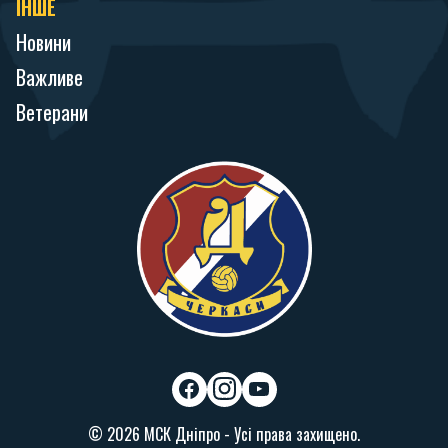
ІНШЕ
Новини
Важливе
Ветерани
f
i
y
a
n
o
© 2026 МСК Дніпро - Усі права захищено.