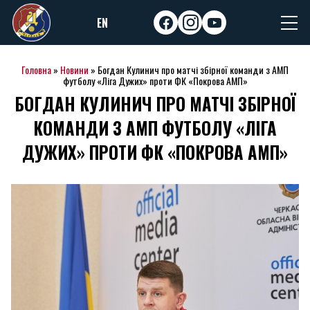
Skip
EN
to
facebook
instagram
youtube
content
Головна
»
Новини
»
Богдан Кулинич про матчі збірної команди з АМП
футболу «Ліга Дужих» проти ФК «Покрова АМП»
БОГДАН КУЛИНИЧ ПРО МАТЧІ ЗБІРНОЇ
КОМАНДИ З АМП ФУТБОЛУ «ЛІГА
ДУЖИХ» ПРОТИ ФК «ПОКРОВА АМП»