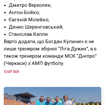
Дмитро Верхоляк;
Антон Бойко;
Євгеній Мілейко;
Денис Шеренговський;
Станіслав Капля.
Варто додати, що Богдан Кулинич є не
лише тренером збірної “Ліга Дужих”, а є
також тренером команди МСК “Дніпро”
(Черкаси) з АМП футболу.
13 БЕР 2025