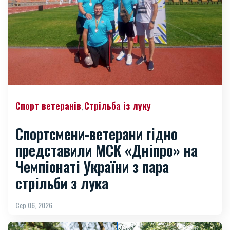
Спорт ветеранів
Стрільба із луку
,
Спортсмени-ветерани гідно
представили МСК «Дніпро» на
Чемпіонаті України з пара
стрільби з лука
Сер 06, 2026