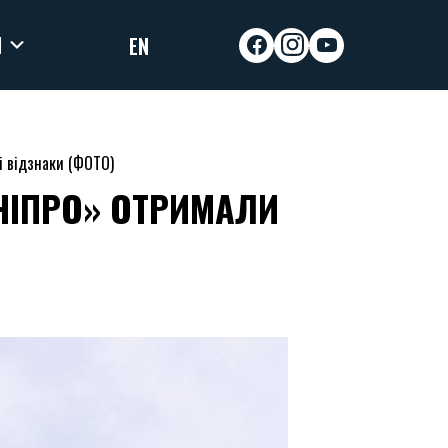
И
EN
facebook
instagram
youtube
і відзнаки (ФОТО)
НІПРО» ОТРИМАЛИ