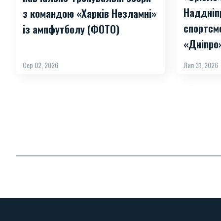
Наддніп
з командою «Харків Незламні»
спортсм
із ампфутболу (ФОТО)
«Дніпро
Сер 02, 2026
Лип 31, 2026