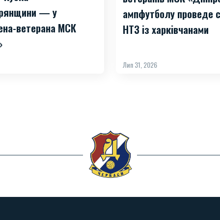
рянщини — у
ампфутболу проведе с
ена-ветерана МСК
НТЗ із харківчанами
»
Лип 31, 2026