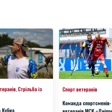
теранів
Стрільба із
Спорт ветеранів
,
Команда спортсменів-
» Кубка
ветеранів МСК «Дніпр