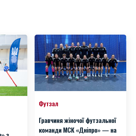
Футзал
Гравчиня жіночої футзальної
команди МСК «Дніпро» — на
о» з