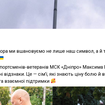
ра ми вшановуємо не лише наш символ, а й 
спортсменів-ветеранів МСК «Дніпро» Максима 
відзнаки. Це — сім’ї, які знають ціну болю й 
 та взаємної підтримки