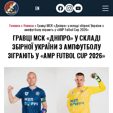
Skip
EN
to
facebook
instagram
youtube
content
Головна
»
Новини
»
Гравці МСК «Дніпро» у складі збірної України з
ампфутболу зіграють у «AMP Futbol Cup 2026»
ГРАВЦІ МСК «ДНІПРО» У СКЛАДІ
ЗБІРНОЇ УКРАЇНИ З АМПФУТБОЛУ
ЗІГРАЮТЬ У «AMP FUTBOL CUP 2026»