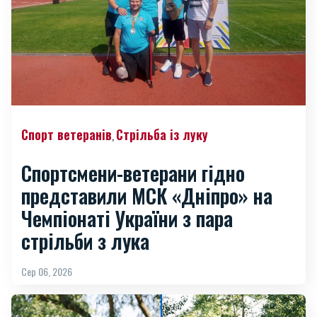
Спорт ветеранів
Стрільба із луку
,
Спортсмени-ветерани гідно
представили МСК «Дніпро» на
Чемпіонаті України з пара
стрільби з лука
Сер 06, 2026