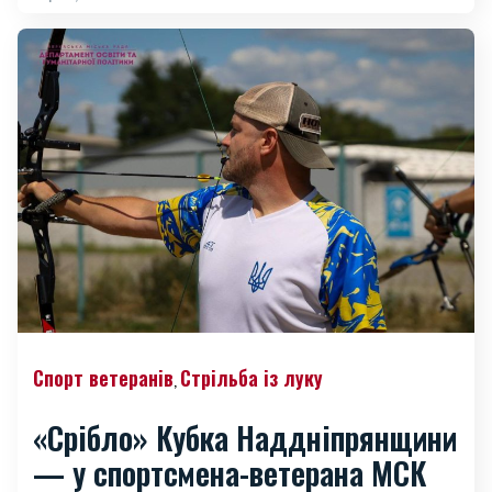
Спорт ветеранів
Стрільба із луку
,
«Срібло» Кубка Наддніпрянщини
— у спортсмена-ветерана МСК