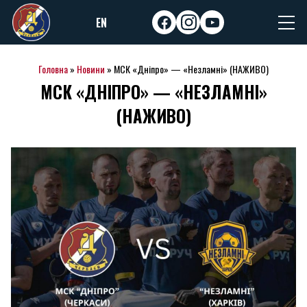
Skip
EN
to
facebook
instagram
youtube
content
Головна
»
Новини
»
МСК «Дніпро» — «Незламні» (НАЖИВО)
МСК «ДНІПРО» — «НЕЗЛАМНІ»
(НАЖИВО)