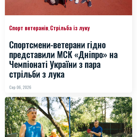
Спорт ветеранів
Стрільба із луку
,
Спортсмени-ветерани гідно
представили МСК «Дніпро» на
Чемпіонаті України з пара
стрільби з лука
Сер 06, 2026