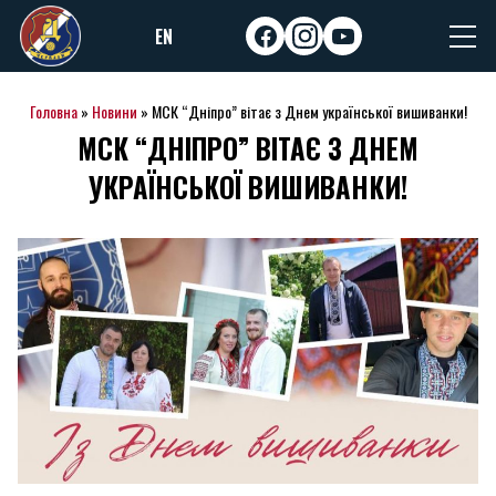
Skip
EN
to
facebook
instagram
youtube
content
Головна
»
Новини
»
МСК “Дніпро” вітає з Днем української вишиванки!
МСК “ДНІПРО” ВІТАЄ З ДНЕМ
УКРАЇНСЬКОЇ ВИШИВАНКИ!