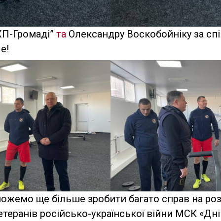
П-Громаді”
та
Олександру Воскобойніку за спі
е!
можемо ще більше зробити багато справ на ро
теранів російсько-української війни МСК «Дні