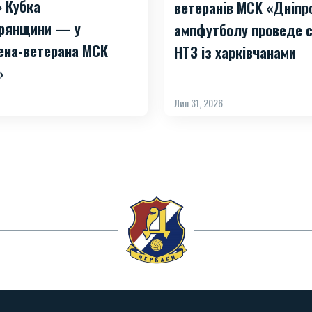
» Кубка
ветеранів МСК «Дніпр
рянщини — у
ампфутболу проведе с
ена-ветерана МСК
НТЗ із харківчанами
»
Лип 31, 2026