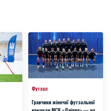
Футзал
Гравчиня жіночої футзальної
команди МСК «Дніпро» — на