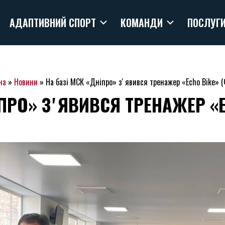
АДАПТИВНИЙ СПОРТ
КОМАНДИ
ПОСЛУГ
на
»
Новини
»
На базі МСК «Дніпро» зʼявився тренажер «Echo Bike» 
ІПРО» ЗʼЯВИВСЯ ТРЕНАЖЕР «E