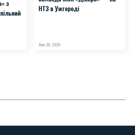
о» з
НТЗ в Ужгороді
пільний
Лип 30, 2026