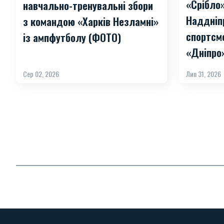
«Срібло
навчально-тренувальні збори
Наддніп
з командою «Харків Незламні»
спортсм
із ампфутболу (ФОТО)
«Дніпро
Сер 02, 2026
Лип 31, 2026