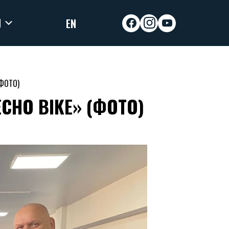
И
EN
facebook
instagram
youtube
(ФОТО)
CHO BIKE» (ФОТО)