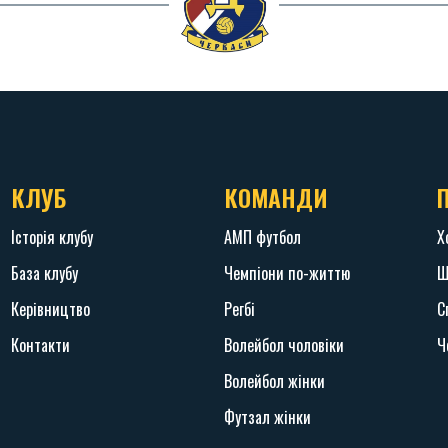
КЛУБ
КОМАНДИ
Історія клубу
АМП футбол
Х
База клубу
Чемпіони по-життю
Ш
Керівництво
Регбі
С
Контакти
Волейбол чоловіки
Ч
Волейбол жінки
Футзал жінки