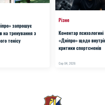
Різне
іпро» запрошує
Коментар психологині
в на тренування з
«Дніпро» щодо внутрі
ого тенісу
критики спортсменів
Сер 04, 2026