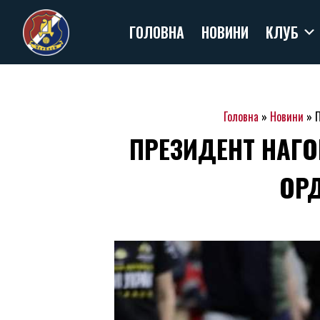
Skip
ГОЛОВНА
НОВИНИ
КЛУБ
to
content
Головна
»
Новини
»
П
ПРЕЗИДЕНТ НАГО
ОРД