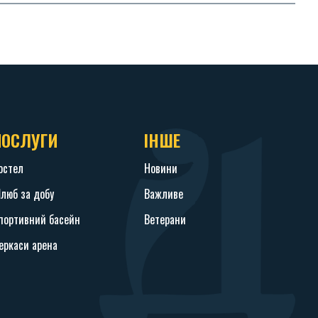
ПОСЛУГИ
ІНШЕ
остел
Новини
люб за добу
Важливе
портивний басейн
Ветерани
еркаси арена