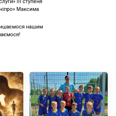
луги» ІІІ ступеня
Дніпро» Максима
 пишаємося нашим
шаємося!