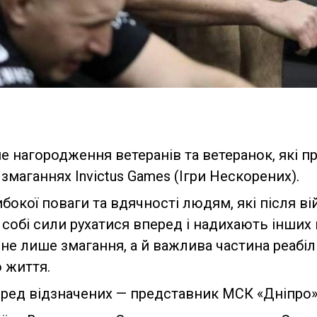
не нагородження ветеранів та ветеранок, які п
маганнях Invictus Games (Ігри Нескорених).
ибокої поваги та вдячності людям, які після 
 собі сили рухатися вперед і надихають інши
не лише змагання, а й важлива частина реабілі
 життя.
ред відзначених — представник МСК «Дніпро»