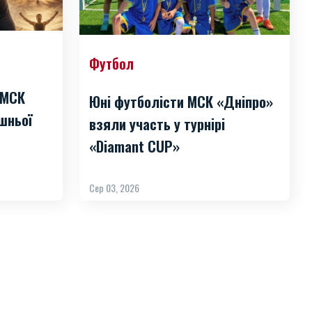
Футбол
 МСК
Юні футболісти МСК «Дніпро»
шньої
взяли участь у турнірі
«Diamant CUP»
Сер 03, 2026