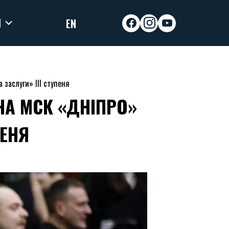
И
EN
facebook
instagram
youtube
заслуги» ІІІ ступеня
НА МСК «ДНІПРО»
ПЕНЯ