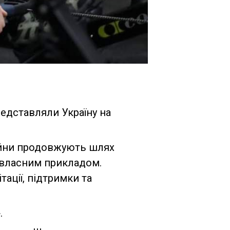
редставляли Україну на
війни продовжують шлях
х власним прикладом.
тації, підтримки та
.