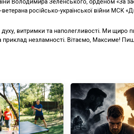
аїни Володимира Зеленського, орденом «За зас
ветерана російсько-української війни МСК «
 духу, витримки та наполегливості. Ми щиро
а приклад незламності. Вітаємо, Максиме! Пи