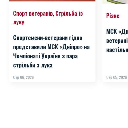
Спорт ветеранів
Стрільба із
,
Різне
луку
МСК «Дн
Спортсмени-ветерани гідно
ветерані
представили МСК «Дніпро» на
настільн
Чемпіонаті України з пара
стрільби з лука
Сер 06, 2026
Сер 05, 2026