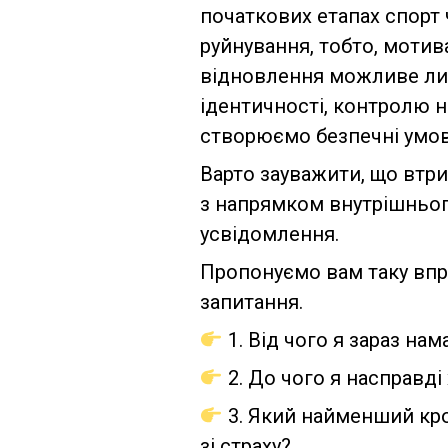
початкових етапах спорт 
руйнування, тобто, моти
відновлення можливе лише
ідентичності, контролю н
створюємо безпечні умови
Варто зауважити, що втри
з напрямком внутрішнього
усвідомлення.
Пропонуємо вам таку впра
запитання.
1. Від чого я зараз на
2. До чого я насправді 
3. Який найменший крок
зі страху?