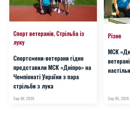
Спорт ветеранів
Стрільба із
,
Різне
луку
МСК «Дн
Спортсмени-ветерани гідно
ветерані
представили МСК «Дніпро» на
настільн
Чемпіонаті України з пара
стрільби з лука
Сер 06, 2026
Сер 05, 2026