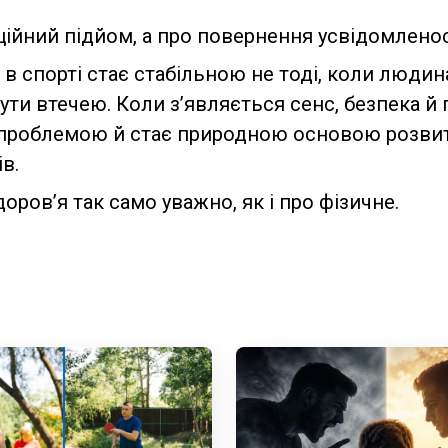
ційний підйом, а про повернення усвідомленос
в спорті стає стабільною не тоді, коли людина 
бути втечею. Коли з’являється сенс, безпека й
 проблемою й стає природною основою розвитк
в.
ров’я так само уважно, як і про фізичне.