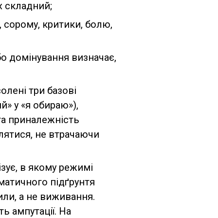
х складний;
, сорому, критики, болю,
бо домінування визначає,
олені три базові
» у «я обираю»),
 та приналежність
лятися, не втрачаючи
зує, в якому режимі
вматичного підґрунтя
или, а не виживання.
ь ампутації. На