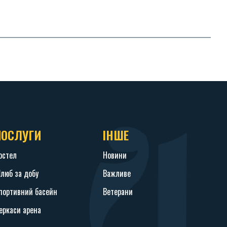
ПОСЛУГИ
ІНШЕ
остел
Новини
люб за добу
Важливе
портивний басейн
Ветерани
еркаси арена