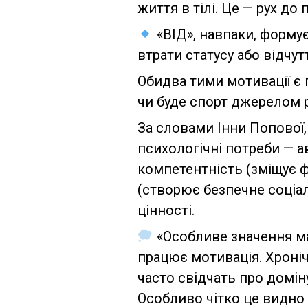
життя в тілі. Це — рух до
«ВІД», навпаки, формує
втрати статусу або відчу
Обидва тими мотивації є 
чи буде спорт джерелом р
За словами Інни Попової,
психологічні потреби — а
компетентність (зміщує ф
(створює безпечне соціа
цінності.
«Особливе значення ма
працює мотивація. Хроніч
часто свідчать про доміну
Особливо чітко це видно 