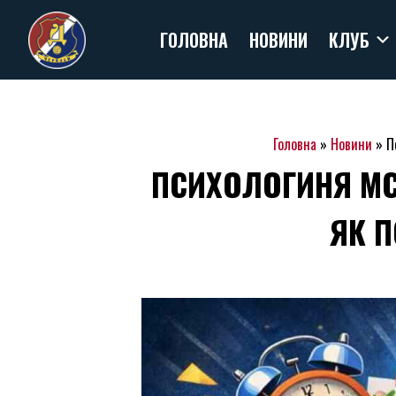
Skip
ГОЛОВНА
НОВИНИ
КЛУБ
to
content
Головна
»
Новини
»
П
ПСИХОЛОГИНЯ МС
ЯК 