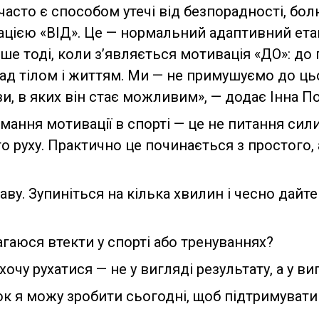
часто є способом утечі від безпорадності, бо
вацією «ВІД». Це — нормальний адаптивний ета
 тоді, коли з’являється мотивація «ДО»: до 
ад тілом і життям. Ми — не примушуємо до цьо
, в яких він стає можливим», — додає Інна П
мання мотивації в спорті — це не питання сили
 руху. Практично це починається з простого,
ву. Зупиніться на кілька хвилин і чесно дайте
магаюся втекти у спорті або тренуваннях?
хочу рухатися — не у вигляді результату, а у ви
 я можу зробити сьогодні, щоб підтримувати р