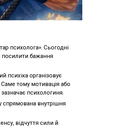
ар психолога». Сьогодні
к посилити бажання
ий психіка організовує
. Саме тому мотивація або
— зазначає психологиня.
ку спрямована внутрішня
енсу, відчуття сили й