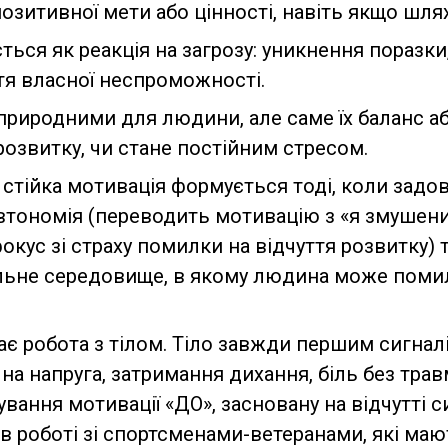
 позитивної мети або цінності, навіть якщо шля
ться як реакція на загрозу: уникнення поразки
ття власної неспроможності.
природними для людини, але саме їх баланс а
озвитку, чи стане постійним стресом.
 стійка мотивація формується тоді, коли задов
втономія (переводить мотивацію з «я змушений
окус зі страху помилки на відчуття розвитку)
льне середовище, в якому людина може поми
є робота з тілом. Тіло завжди першим сигналі
на напруга, затримання дихання, біль без тра
вання мотивації «ДО», засновану на відчутті с
в роботі зі спортсменами-ветеранами, які мают