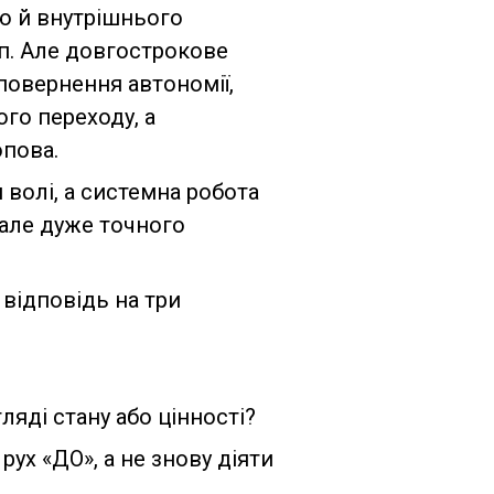
лю й внутрішнього
п. Але довгострокове
повернення автономії,
го переходу, а
опова.
 волі, а системна робота
 але дуже точного
 відповідь на три
гляді стану або цінності?
ух «ДО», а не знову діяти