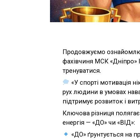
Продовжуємо ознайомлюв
фахівчиня МСК «Дніпро» 
тренуватися.
«У спорті мотивація ні
рух людини в умовах нава
підтримує розвиток і вит
Ключова різниця полягає 
енергія — «ДО» чи «ВІД»:
«ДО» ґрунтується на пр