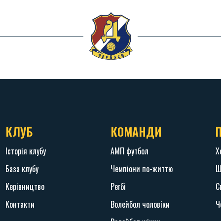
КЛУБ
КОМАНДИ
Історія клубу
АМП футбол
Х
База клубу
Чемпіони по-життю
Ш
Керівництво
Регбі
С
Контакти
Волейбол чоловіки
Ч