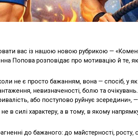
ати вас із нашою новою рубрикою — «Комент
Інна Попова розповідає про мотивацію й те, я
коли не є просто бажанням, вона — спосіб, у як
нтаження, невизначеності, болю та очікувань
ривалість, або поступово руйнує зсередини», 
не в силі характеру, а в тому, в якому напрям
агненні до бажаного: до майстерності, росту, с