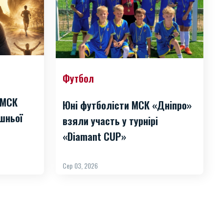
Футбол
 МСК
Юні футболісти МСК «Дніпро»
шньої
взяли участь у турнірі
«Diamant CUP»
Сер 03, 2026