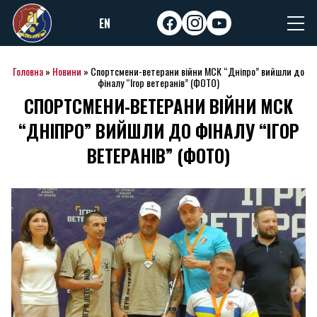
Skip
EN
to
facebook
instagram
youtube
content
Головна
»
Новини
»
Спортсмени-ветерани війни МСК “Дніпро” вийшли до
фіналу “Ігор ветеранів” (ФОТО)
СПОРТСМЕНИ-ВЕТЕРАНИ ВІЙНИ МСК
“ДНІПРО” ВИЙШЛИ ДО ФІНАЛУ “ІГОР
ВЕТЕРАНІВ” (ФОТО)