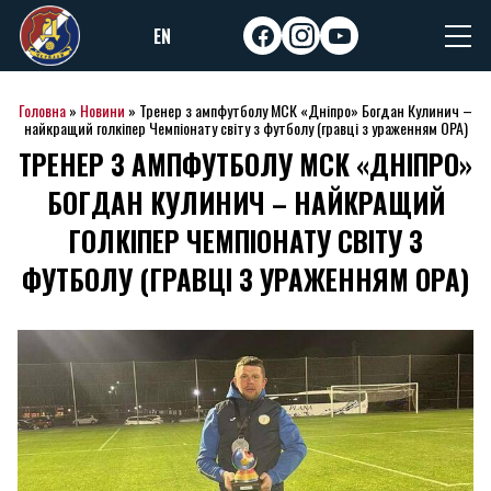
Skip
EN
to
facebook
instagram
youtube
content
Головна
»
Новини
»
Тренер з ампфутболу МСК «Дніпро» Богдан Кулинич –
найкращий голкіпер Чемпіонату світу з футболу (гравці з ураженням ОРА)
ТРЕНЕР З АМПФУТБОЛУ МСК «ДНІПРО»
БОГДАН КУЛИНИЧ – НАЙКРАЩИЙ
ГОЛКІПЕР ЧЕМПІОНАТУ СВІТУ З
ФУТБОЛУ (ГРАВЦІ З УРАЖЕННЯМ ОРА)