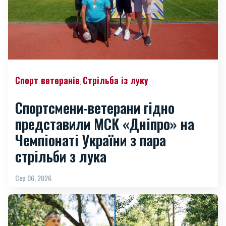
Спорт ветеранів
Стрільба із луку
,
Спортсмени-ветерани гідно
представили МСК «Дніпро» на
Чемпіонаті України з пара
стрільби з лука
Сер 06, 2026