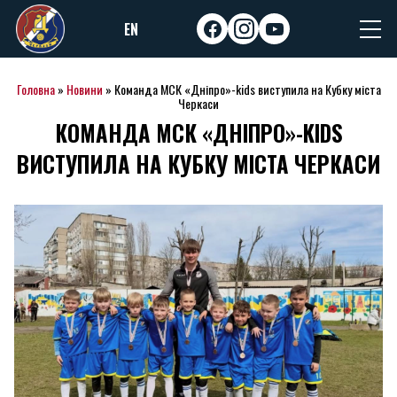
Skip
EN
to
facebook
instagram
youtube
content
Головна
»
Новини
»
Команда МСК «Дніпро»-kids виступила на Кубку міста
Черкаси
КОМАНДА МСК «ДНІПРО»-KIDS
ВИСТУПИЛА НА КУБКУ МІСТА ЧЕРКАСИ