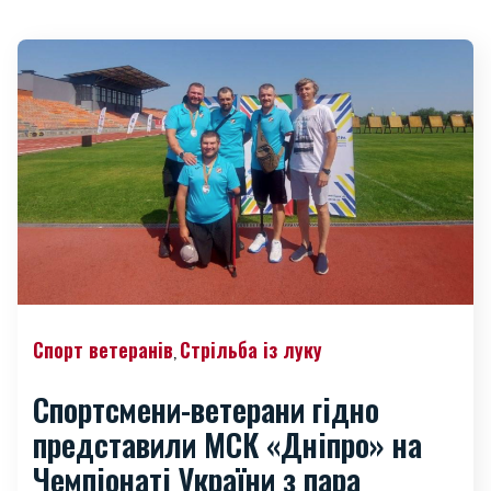
Спорт ветеранів
Стрільба із луку
,
Спортсмени-ветерани гідно
представили МСК «Дніпро» на
Чемпіонаті України з пара