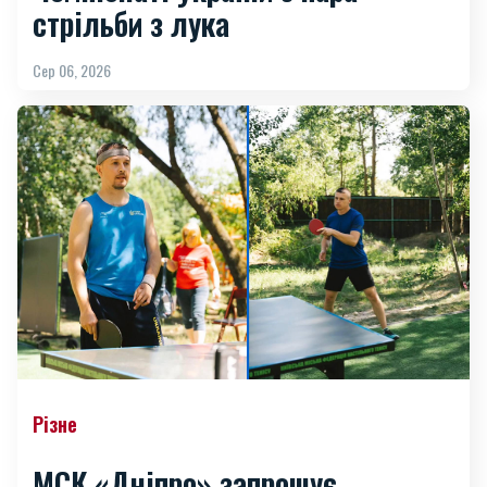
стрільби з лука
Сер 06, 2026
Різне
МСК «Дніпро» запрошує