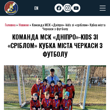
Skip
EN
to
facebook
instagram
youtube
content
Головна
»
Новини
»
Команда МСК «Дніпро»-kids зі «сріблом» Кубка міста
Черкаси з футболу
КОМАНДА МСК «ДНІПРО»-KIDS ЗІ
«СРІБЛОМ» КУБКА МІСТА ЧЕРКАСИ З
ФУТБОЛУ