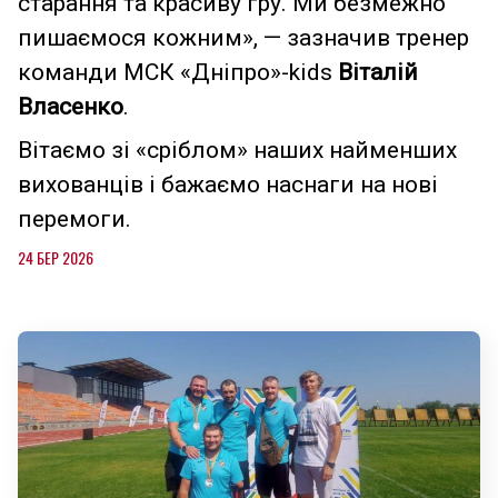
старання та красиву гру. Ми безмежно
пишаємося кожним», — зазначив тренер
команди МСК «Дніпро»-kids
Віталій
Власенко
.
Вітаємо зі «сріблом» наших найменших
вихованців і бажаємо наснаги на нові
перемоги.
24 БЕР 2026