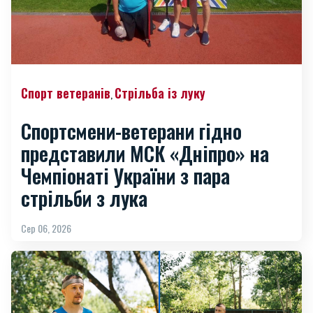
Спорт ветеранів
Стрільба із луку
,
Спортсмени-ветерани гідно
представили МСК «Дніпро» на
Чемпіонаті України з пара
стрільби з лука
Сер 06, 2026