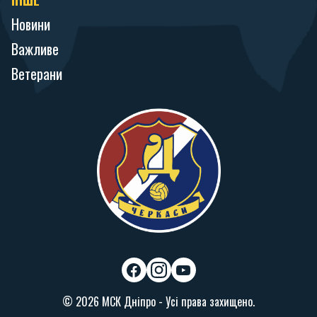
Новини
Важливе
Ветерани
f
i
y
a
n
o
© 2026 МСК Дніпро - Усі права захищено.