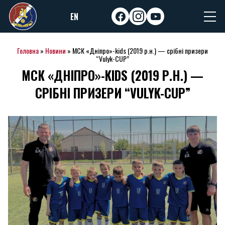
Skip
EN
to
facebook
instagram
youtube
content
Головна
»
Новини
»
МСК «Дніпро»-kids (2019 р.н.) — срібні призери
“Vulyk-CUP”
МСК «ДНІПРО»-KIDS (2019 Р.Н.) —
СРІБНІ ПРИЗЕРИ “VULYK-CUP”