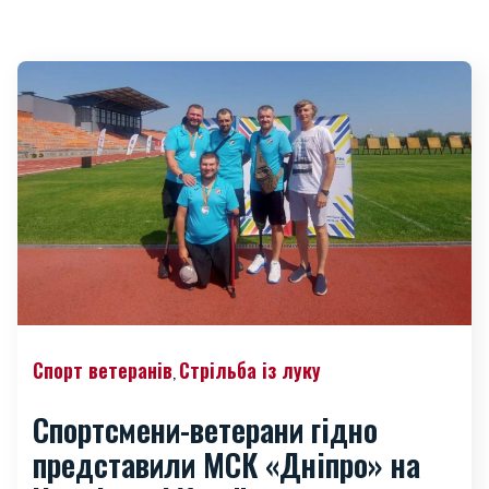
Спорт ветеранів
Стрільба із луку
,
Спортсмени-ветерани гідно
представили МСК «Дніпро» на