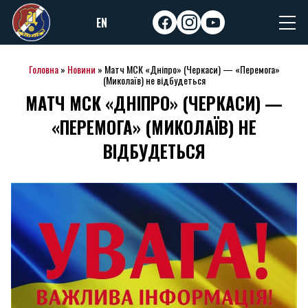
Skip
EN
to
facebook
instagram
youtube
content
Головна
»
Новини
»
Матч МСК «Дніпро» (Черкаси) — «Перемога»
(Миколаїв) не відбудеться
МАТЧ МСК «ДНІПРО» (ЧЕРКАСИ) —
«ПЕРЕМОГА» (МИКОЛАЇВ) НЕ
ВІДБУДЕТЬСЯ