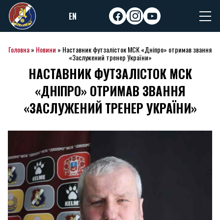
Skip
EN
to
facebook
instagram
youtube
content
Головна
»
Новини
»
Наставник футзалісток МСК «Дніпро» отримав звання
«Заслужений тренер України»
НАСТАВНИК ФУТЗАЛІСТОК МСК
«ДНІПРО» ОТРИМАВ ЗВАННЯ
«ЗАСЛУЖЕНИЙ ТРЕНЕР УКРАЇНИ»