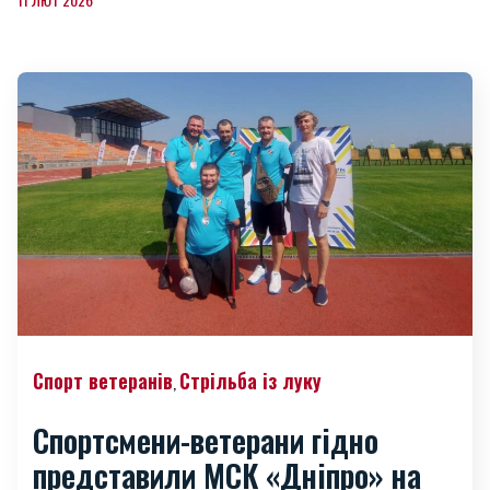
Спорт ветеранів
Стрільба із луку
,
Спортсмени-ветерани гідно
представили МСК «Дніпро» на