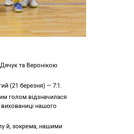
 Дячук та Веронікою
ий (21 березня) — 7:1.
ним голом відзначилася
д вихованиці нашого
лу й, зокрема, нашими