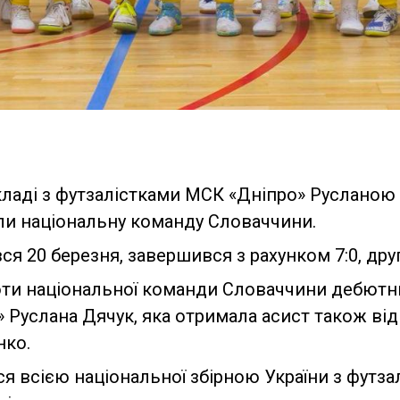
складі з футзалістками МСК «Дніпро» Русланою
ли національну команду Словаччини.
я 20 березня, завершився з рахунком 7:0, друг
роти національної команди Словаччини дебют
 Руслана Дячук, яка отримала асист також ві
нко.
 всією національної збірною України з футза