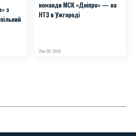
команди МСК «Дніпро» — на
о» з
НТЗ в Ужгороді
пільний
Лип 30, 2026