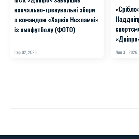
«Срібло
навчально-тренувальні збори
Наддніп
з командою «Харків Незламні»
спортсм
із ампфутболу (ФОТО)
«Дніпро
Сер 02, 2026
Лип 31, 2026