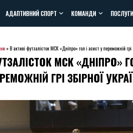
АДАПТИВНИЙ СПОРТ
КОМАНДИ
ПОСЛУГ
ини
»
В активі футзалісток МСК «Дніпро» гол і асист у переможній грі 
УТЗАЛІСТОК МСК «ДНІПРО» ГО
РЕМОЖНІЙ ГРІ ЗБІРНОЇ УКРА