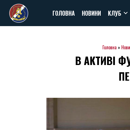
Skip
ГОЛОВНА
НОВИНИ
КЛУБ
to
content
Головна
»
Нов
В АКТИВІ Ф
ПЕ