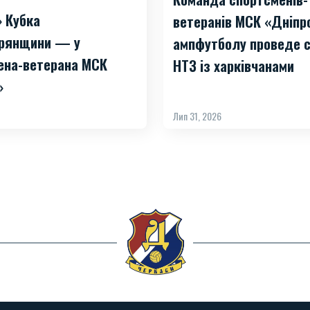
» Кубка
ветеранів МСК «Дніпр
рянщини — у
ампфутболу проведе с
ена-ветерана МСК
НТЗ із харківчанами
»
Лип 31, 2026