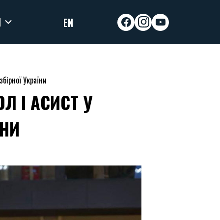
И
EN
facebook
instagram
youtube
збірної України
Л І АСИСТ У
ЇНИ