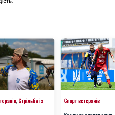
дість.
теранів
Стрільба із
Спорт ветеранів
,
Команда спортсменів-