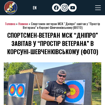
Skip
EN
to
facebook
instagram
youtube
content
Головна
»
Новини
»
Спортсмен-ветеран МСК “Дніпро” завітав у “Простір
Ветерана” в Корсуні-Шевченківському (ФОТО)
СПОРТСМЕН-ВЕТЕРАН МСК “ДНІПРО”
ЗАВІТАВ У “ПРОСТІР ВЕТЕРАНА” В
КОРСУНІ-ШЕВЧЕНКІВСЬКОМУ (ФОТО)