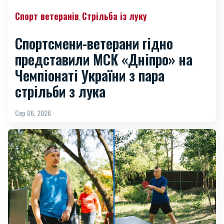
Спорт ветеранів
Стрільба із луку
,
Спортсмени-ветерани гідно
представили МСК «Дніпро» на
Чемпіонаті України з пара
стрільби з лука
Сер 06, 2026