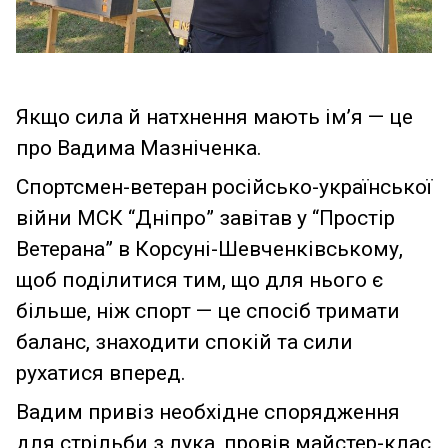
Якщо сила й натхнення мають ім’я — це
про Вадима Мазніченка.
Спортсмен-ветеран російсько-української
війни МСК “Дніпро” завітав у “Простір
Ветерана” в Корсуні-Шевченківському,
щоб поділитися тим, що для нього є
більше, ніж спорт — це спосіб тримати
баланс, знаходити спокій та сили
рухатися вперед.
Вадим привіз необхідне спорядження
для стрільби з лука, провів майстер-клас