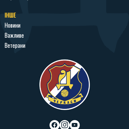
ІНШЕ
Новини
Важливе
Ветерани
f
i
y