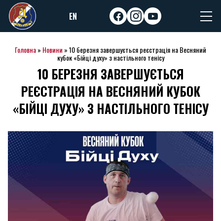
Skip
EN
to
facebook
instagram
youtube
content
Головна
»
Новини
»
10 березня завершується реєстрація на Весняний
кубок «Бійці духу» з настільного тенісу
10 БЕРЕЗНЯ ЗАВЕРШУЄТЬСЯ
РЕЄСТРАЦІЯ НА ВЕСНЯНИЙ КУБОК
«БІЙЦІ ДУХУ» З НАСТІЛЬНОГО ТЕНІСУ