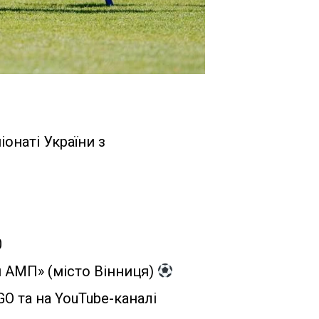
онаті України з
0
я АМП» (місто Вінниця)
O та на YouTube-каналі