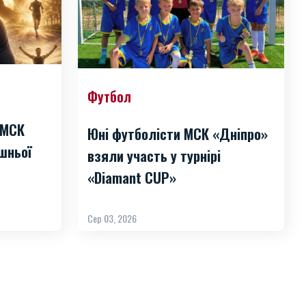
Футбол
 МСК
Юні футболісти МСК «Дніпро»
шньої
взяли участь у турнірі
«Diamant CUP»
Сер 03, 2026