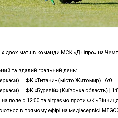
іх двох матчів команди МСК «Дніпро» на Чемпі
ений та вдалий гральний день:
ркаси) — ФК «Титани» (місто Житомир) | 6:0
ркаси) — ФК «Буревій» (Київська область) | 1:
на поле о 12:00 та зіграємо проти ФК «Вінниц
ються в прямому ефірі на медіасервісі MEGOG