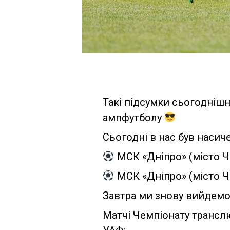
Такі підсумки сьогоднішн
ампфутболу
Сьогодні в нас був насич
МСК «Дніпро» (місто Че
МСК «Дніпро» (місто Че
Завтра ми знову вийдемо 
Матчі Чемпіонату транслю