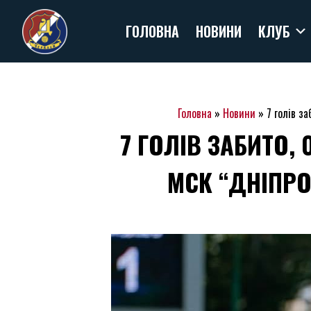
Skip
ГОЛОВНА
НОВИНИ
КЛУБ
to
content
Головна
»
Новини
»
7 голів з
7 ГОЛІВ ЗАБИТО
МСК “ДНІПРО