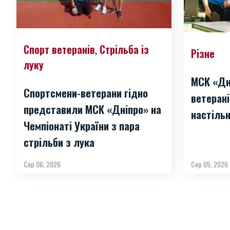
Спорт ветеранів
Стрільба із
,
Різне
луку
МСК «Дн
Спортсмени-ветерани гідно
ветерані
представили МСК «Дніпро» на
настільн
Чемпіонаті України з пара
стрільби з лука
Сер 06, 2026
Сер 05, 2026