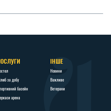
ПОСЛУГИ
ІНШЕ
остел
Новини
люб за добу
Важливе
портивний басейн
Ветерани
еркаси арена