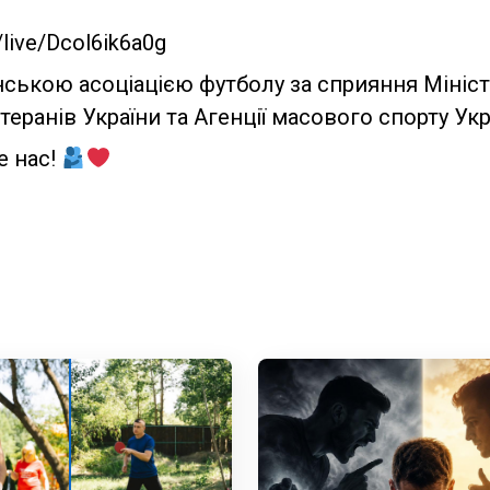
/live/Dcol6ik6a0g
їнською асоціацією футболу за сприяння Мініст
теранів України та Агенції масового спорту Ук
е нас!