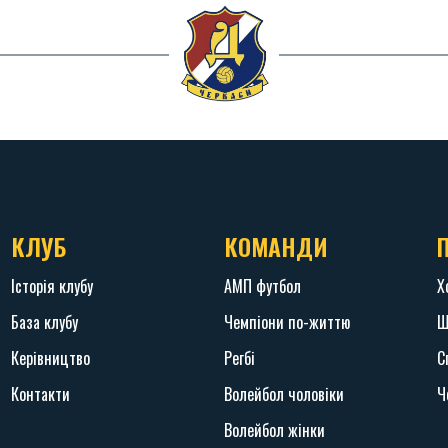
КЛУБ
КОМАНДИ
Історія клубу
АМП футбол
Х
База клубу
Чемпіони по-життю
Ш
Керівництво
Регбі
С
Контакти
Волейбол чоловіки
Ч
Волейбол жінки