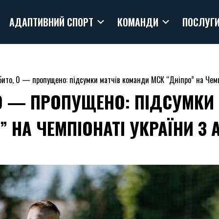
АДАПТИВНИЙ СПОРТ
КОМАНДИ
ПОСЛУГ
абито, 0 — пропущено: підсумки матчів команди МСК “Дніпро” на Чем
, 0 — ПРОПУЩЕНО: ПІДСУМКИ
” НА ЧЕМПІОНАТІ УКРАЇНИ З