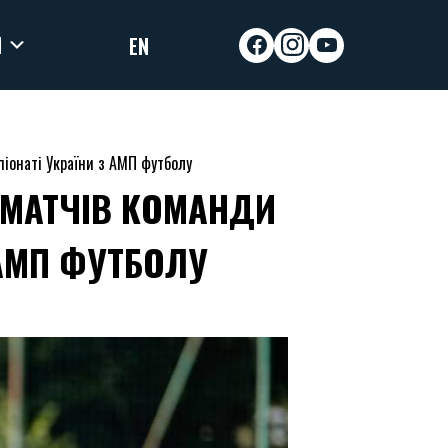
И
EN
facebook
instagram
youtube
піонаті України з АМП футболу
 МАТЧІВ КОМАНДИ
 АМП ФУТБОЛУ