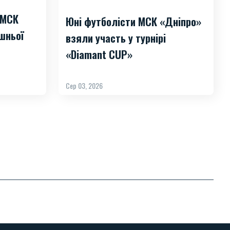
 МСК
Юні футболісти МСК «Дніпро»
шньої
взяли участь у турнірі
«Diamant CUP»
Сер 03, 2026