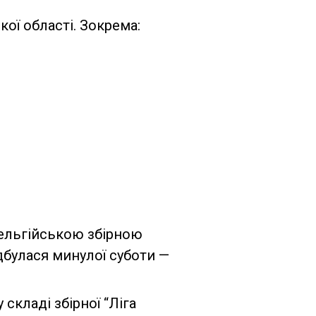
кої області. Зокрема:
бельгійською збірною
ідбулася минулої суботи —
складі збірної “Ліга