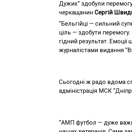
Дужих” здобули перемогу 
черкащанин
Сергій Швид
“Бельгійці — сильний суп
ціль — здобути перемогу.
гідний результат. Емоції
журналістами видання “
Сьогодні ж радо вдома сп
адміністрація МСК “Дніпро
“АМП футбол — дуже важк
наших ветеранів. Саме за