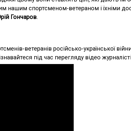
м нашим спортсменом-ветераном і їхніми дос
рій Гончаров
.
ртсменів-ветеранів російсько-української війн
дізнавайтеся під час перегляду відео журналіс