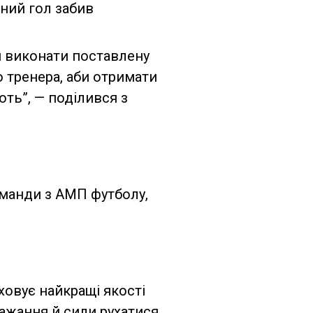
жний гол забив
я виконати поставлену
 тренера, аби отримати
ють”, — поділився з
оманди з АМП футболу,
ховує найкращі якості
бажання й сили рухатися