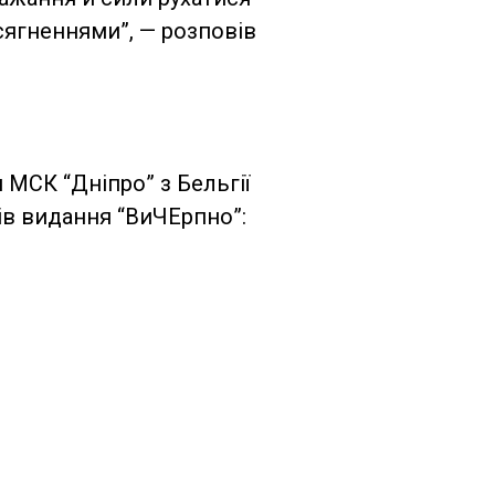
ягненнями”, — розповів
и МСК “Дніпро” з Бельгії
тів видання “ВиЧЕрпно”: