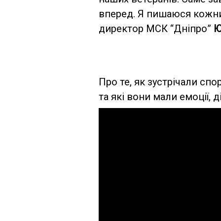
вперед. Я пишаюся кожни
директор МСК “Дніпро”
Ю
Про те, як зустрічали спо
та які вони мали емоції, 