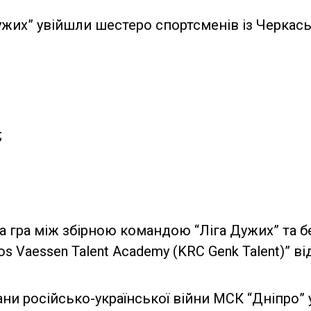
Дужих” увійшли шестеро спортсменів із Черкась
;
а гра між збірною командою “Ліга Дужих” та 
Jos Vaessen Talent Academy (KRC Genk Talent)” в
и російсько-української війни МСК “Дніпро” у 