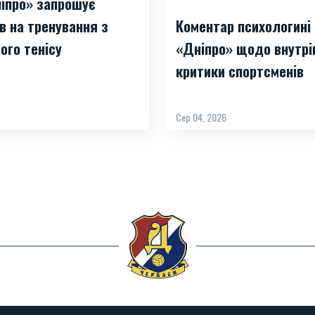
іпро» запрошує
Коментар психологині
в на тренування з
«Дніпро» щодо внутрі
ого тенісу
критики спортсменів
Сер 04, 2026