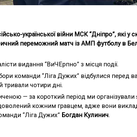
сько-української війни МСК “Дніпро”, які у ск
ричний переможний матч із АМП футболу в Бель
істи видання “ВиЧЕрпно” з місця події.
бори команди “Ліга Дужих” відбулися перед
й тривали чотири дні.
иченою — за короткий період ми організували я
задоволений кожним гравцем, адже вони викла
команди “Ліга Дужих”
Богдан Кулинич
.