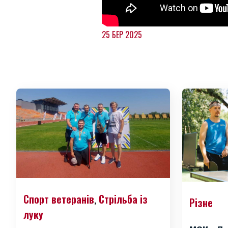
25 БЕР 2025
Спорт ветеранів
Стрільба із
,
Різне
луку