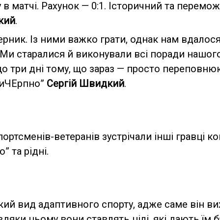
в матчі. Рахунок — 0:1. Історичний та перемо
кий
.
ерник. Із ними важко грати, однак нам вдалос
 Ми старалися й виконували всі поради нашого
 що три дні тому, що зараз — просто переповню
ВиЧЕрпно”
Сергій Швидкий
.
ортсменів-ветеранів зустрічали інші гравці к
” та рідні.
ий вид адаптивного спорту, адже саме він ви
вдяки цьому вони ставлять цілі, які дають їм 