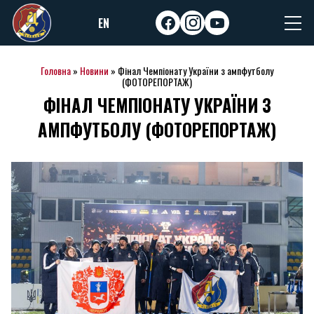
Skip
EN
to
facebook
instagram
youtube
content
Головна
»
Новини
»
Фінал Чемпіонату України з ампфутболу
(ФОТОРЕПОРТАЖ)
ФІНАЛ ЧЕМПІОНАТУ УКРАЇНИ З
АМПФУТБОЛУ (ФОТОРЕПОРТАЖ)