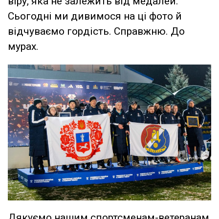
віру, яка не залежить від медалей.
Сьогодні ми дивимося на ці фото й
відчуваємо гордість. Справжню. До
мурах.
Дякуємо нашим спортсменам-ветеранам