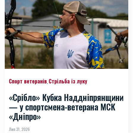
Спорт ветеранів
Стрільба із луку
,
«Срібло» Кубка Наддніпрянщини
— у спортсмена-ветерана МСК
«Дніпро»
Лип 31, 2026