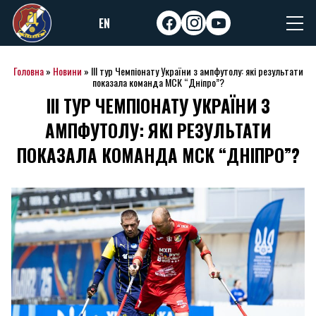
Skip
EN
to
facebook
instagram
youtube
content
Головна
»
Новини
»
ІІІ тур Чемпіонату України з ампфутолу: які результати
показала команда МСК “Дніпро”?
ІІІ ТУР ЧЕМПІОНАТУ УКРАЇНИ З
АМПФУТОЛУ: ЯКІ РЕЗУЛЬТАТИ
ПОКАЗАЛА КОМАНДА МСК “ДНІПРО”?