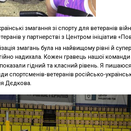
раїнські змагання зі спорту для ветеранів війн
етеранів у партнерстві з Центром ініціатив «П
зація змагань була на найвищому рівні й супер
ійно надихала. Кожен гравець нашої команди п
 показали гідний та класний рівень. Я пишаюс
и спортсменів-ветеранів російсько-українськ
ія Дєдкова.