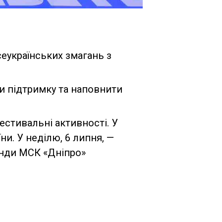
еукраїнських змагань з
ти підтримку та наповнити
естивальні активності. У
їни. У неділю, 6 липня, —
анди МСК «Дніпро»