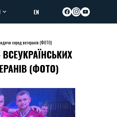
И
EN
facebook
instagram
youtube
сидячи серед ветеранів (ФОТО)
 ВСЕУКРАЇНСЬКИХ
ЕРАНІВ (ФОТО)