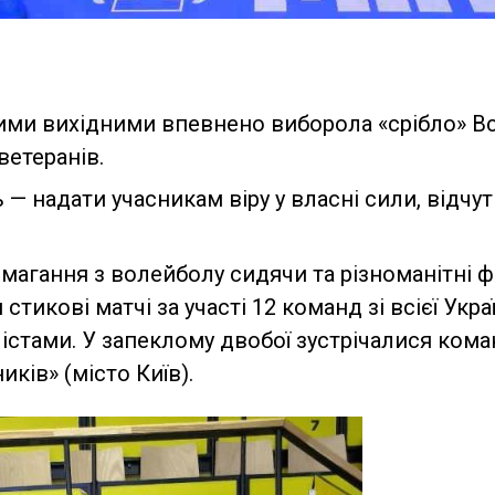
ми вихідними впевнено виборола «срібло» Вс
ветеранів.
 — надати учасникам віру у власні сили, відчу
змагання з волейболу сидячи та різноманітні ф
 стикові матчі за участі 12 команд зі всієї Укра
лістами. У запеклому двобої зустрічалися ком
иків» (місто Київ).