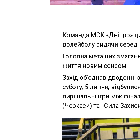
Команда МСК «Дніпро» ци
волейболу сидячи серед 
Головна мета цих змагань
життя новим сенсом.
Захід об’єднав дводенні 
суботу, 5 липня, відбулися
вирішальні ігри між фіна
(Черкаси) та «Сила Захисн