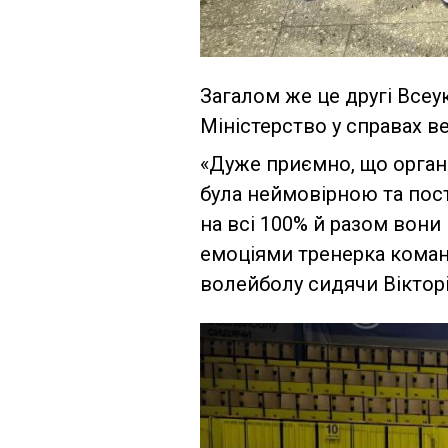
Загалом же це другі Всеук
Міністерство у справах в
«Дуже приємно, що органі
була неймовірною та пост
на всі 100% й разом вони
емоціями тренерка команд
волейболу сидячи Віктор