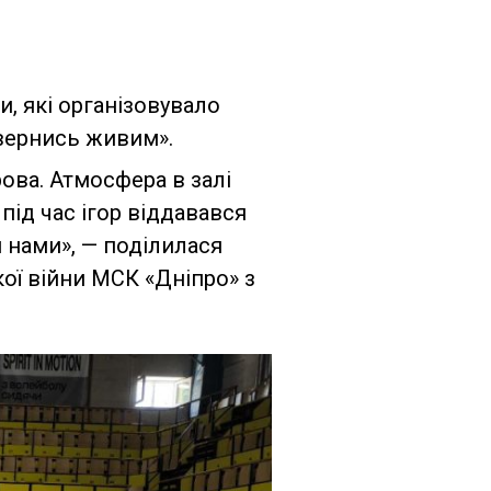
и, які організовувало
овернись живим».
ова. Атмосфера в залі
ід час ігор віддавався
я нами», — поділилася
ої війни МСК «Дніпро» з