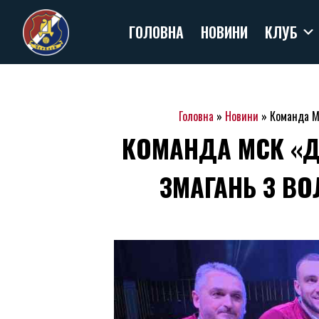
Skip
ГОЛОВНА
НОВИНИ
КЛУБ
to
content
Головна
»
Новини
»
Команда МС
КОМАНДА МСК «Д
ЗМАГАНЬ З ВО