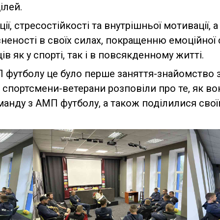
ілей.
ї, стресостійкості та внутрішньої мотивації, 
ності в своїх силах, покращенню емоційної с
 як у спорті, так і в повсякденному житті.
 футболу це було перше заняття-знайомство 
і спортсмени-ветерани розповіли про те, як 
оманду з АМП футболу, а також поділилися сво