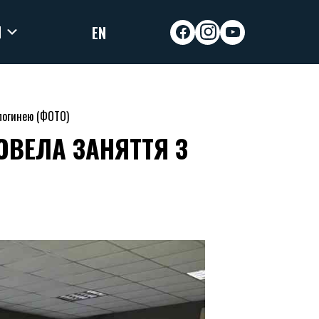
И
EN
facebook
instagram
youtube
логинею (ФОТО)
ОВЕЛА ЗАНЯТТЯ З