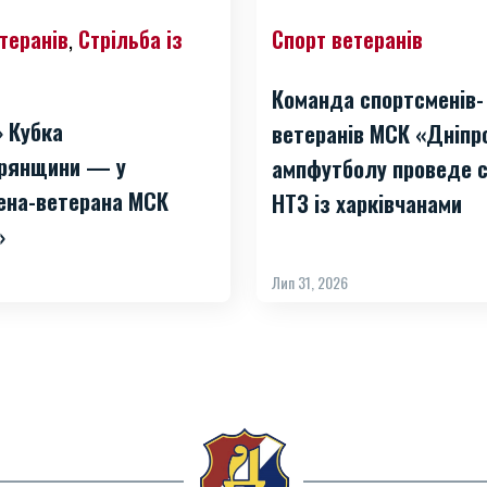
теранів
Стрільба із
Спорт ветеранів
,
Команда спортсменів-
» Кубка
ветеранів МСК «Дніпр
рянщини — у
ампфутболу проведе с
ена-ветерана МСК
НТЗ із харківчанами
»
Лип 31, 2026