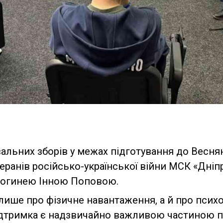
альних зборів у межах підготування до Весня
еранів російсько-української війни МСК «Дніп
ологинею Інною Поповою.
лише про фізичне навантаження, а й про псих
ідтримка є надзвичайно важливою частиною пр