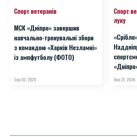
Спорт ветеранів
Спорт ве
луку
МСК «Дніпро» завершив
«Срібло
навчально-тренувальні збори
Наддніп
з командою «Харків Незламні»
спортсм
із ампфутболу (ФОТО)
«Дніпро
Сер 02, 2026
Лип 31, 2026