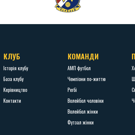
КЛУБ
КОМАНДИ
Історія клубу
АМП футбол
Х
База клубу
Чемпіони по-життю
Ш
Керівництво
Регбі
С
Контакти
Волейбол чоловіки
Ч
Волейбол жінки
Футзал жінки