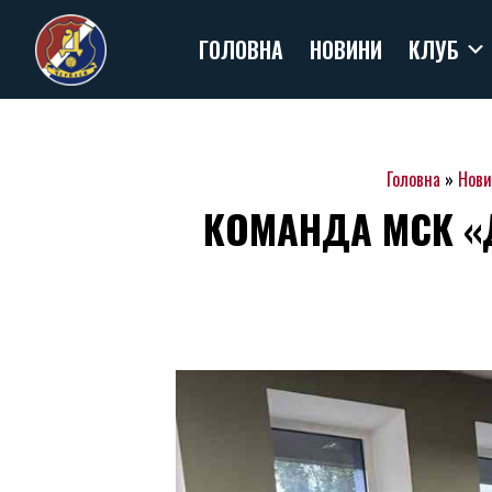
Skip
ГОЛОВНА
НОВИНИ
КЛУБ
to
content
Головна
»
Нови
КОМАНДА МСК «Д