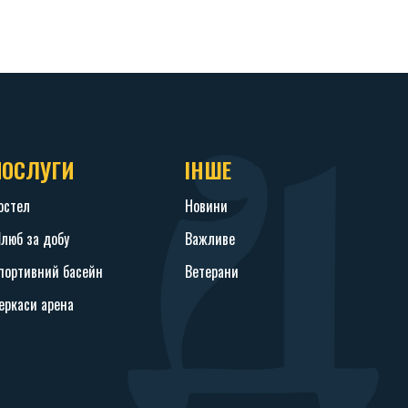
ПОСЛУГИ
ІНШЕ
остел
Новини
люб за добу
Важливе
портивний басейн
Ветерани
еркаси арена