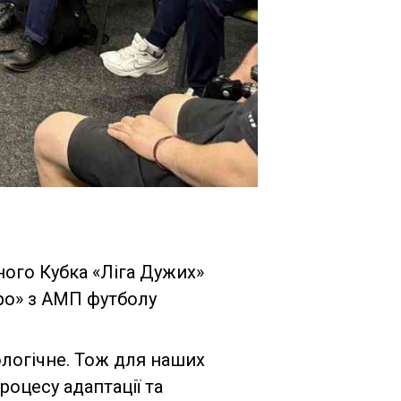
ного Кубка «Ліга Дужих»
ро» з АМП футболу
ологічне. Тож для наших
оцесу адаптації та