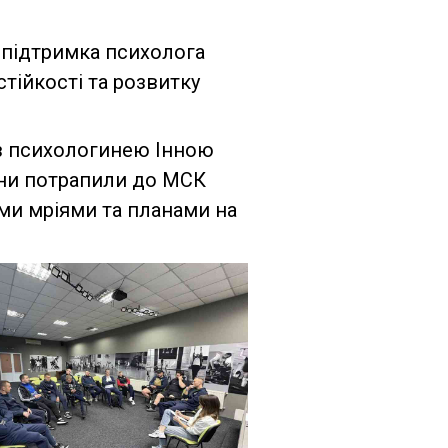
а підтримка психолога
тійкості та розвитку
з психологинею Інною
вони потрапили до МСК
їми мріями та планами на