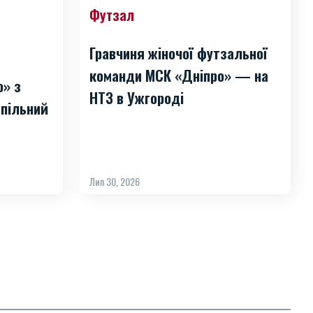
Футзал
Гравчиня жіночої футзальної
команди МСК «Дніпро» — на
о» з
НТЗ в Ужгороді
пільний
Лип 30, 2026