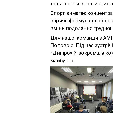
досягнення спортивних ц
Спорт вимагає концентраці
сприяє формуванню впевне
вмінь подолання труднощів
Для нашої команди з АМП
Поповою. Під час зустріч
«Дніпро» й, зокрема, в к
майбутнє.