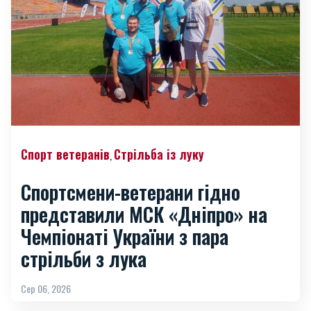
Спорт ветеранів
Стрільба із луку
,
Спортсмени-ветерани гідно
представили МСК «Дніпро» на
Чемпіонаті України з пара
стрільби з лука
Сер 06, 2026