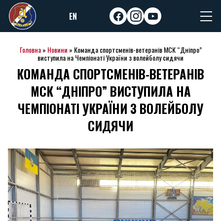
Skip
EN
to
facebook
instagram
youtube
content
Головна
»
Новини
»
Команда спортсменів-ветеранів МСК “Дніпро”
виступила на Чемпіонаті України з волейболу сидячи
КОМАНДА СПОРТСМЕНІВ-ВЕТЕРАНІВ
МСК “ДНІПРО” ВИСТУПИЛА НА
ЧЕМПІОНАТІ УКРАЇНИ З ВОЛЕЙБОЛУ
СИДЯЧИ