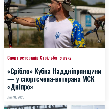
Спорт ветеранів
Стрільба із луку
,
«Срібло» Кубка Наддніпрянщини
— у спортсмена-ветерана МСК
«Дніпро»
Лип 31, 2026