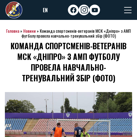
Skip
EN
to
facebook
instagram
youtube
content
Головна
»
Новини
»
Команда спортсменів-ветеранів МСК «Дніпро» з АМП
футболу провела навчально-тренувальний збір (ФОТО)
КОМАНДА СПОРТСМЕНІВ-ВЕТЕРАНІВ
МСК «ДНІПРО» З АМП ФУТБОЛУ
ПРОВЕЛА НАВЧАЛЬНО-
ТРЕНУВАЛЬНИЙ ЗБІР (ФОТО)