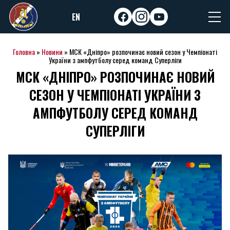
Skip
EN
to
facebook
instagram
youtube
content
Головна
»
Новини
»
МСК «Дніпро» розпочинає новий сезон у Чемпіонаті
України з ампфутболу серед команд Суперліги
МСК «ДНІПРО» РОЗПОЧИНАЄ НОВИЙ
СЕЗОН У ЧЕМПІОНАТІ УКРАЇНИ З
АМПФУТБОЛУ СЕРЕД КОМАНД
СУПЕРЛІГИ