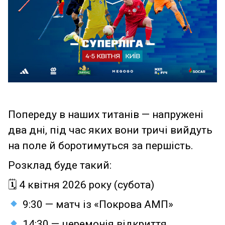
Попереду в наших титанів — напружені
два дні, під час яких вони тричі вийдуть
на поле й боротимуться за першість.
Розклад буде такий:
🗓 4 квітня 2026 року (субота)
9:30 — матч із «Покрова АМП»
14:30 — церемонія відкриття