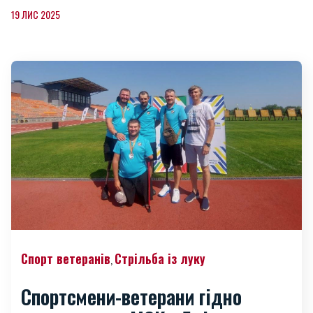
19 ЛИС 2025
Спорт ветеранів
Стрільба із луку
,
Спортсмени-ветерани гідно