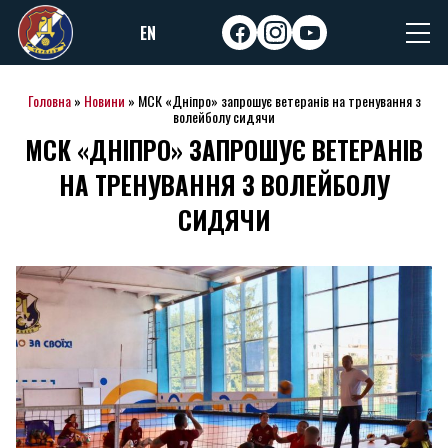
Skip
EN
to
facebook
instagram
youtube
content
Головна
»
Новини
»
МСК «Дніпро» запрошує ветеранів на тренування з
волейболу сидячи
МСК «ДНІПРО» ЗАПРОШУЄ ВЕТЕРАНІВ
НА ТРЕНУВАННЯ З ВОЛЕЙБОЛУ
СИДЯЧИ