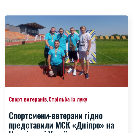
Спорт ветеранів
Стрільба із луку
,
Спортсмени-ветерани гідно
представили МСК «Дніпро» на