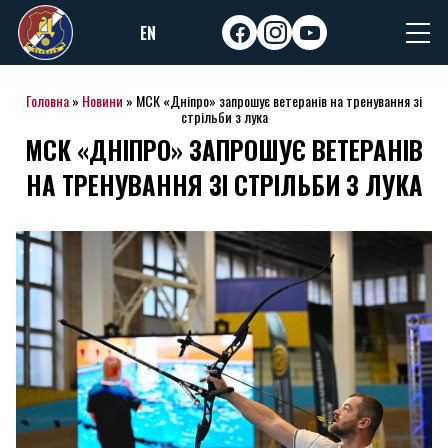
Skip
EN
to
facebook
instagram
youtube
content
Головна
»
Новини
»
МСК «Дніпро» запрошує ветеранів на тренування зі
стрільби з лука
МСК «ДНІПРО» ЗАПРОШУЄ ВЕТЕРАНІВ
НА ТРЕНУВАННЯ ЗІ СТРІЛЬБИ З ЛУКА