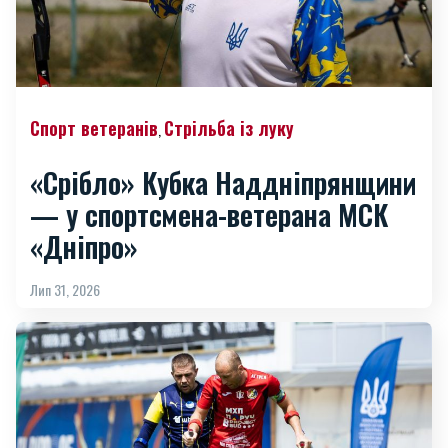
Спорт ветеранів
Стрільба із луку
,
«Срібло» Кубка Наддніпрянщини
— у спортсмена-ветерана МСК
«Дніпро»
Лип 31, 2026