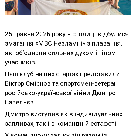
25 травня 2026 року в столиці відбулися
змагання «МВС Незламні» з плавання,
які об’єднали сильних духом і тілом
учасників.
Наш клуб на цих стартах представили
Віктор Смірнов та спортсмен-ветеран
російсько-української війни Дмитро
Савельєв.
Дмитро виступив як в індивідуальних
запливах, так і в командній естафеті.
У командному заліку він разом із