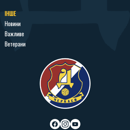
ІНШЕ
Новини
Важливе
Ветерани
f
i
y