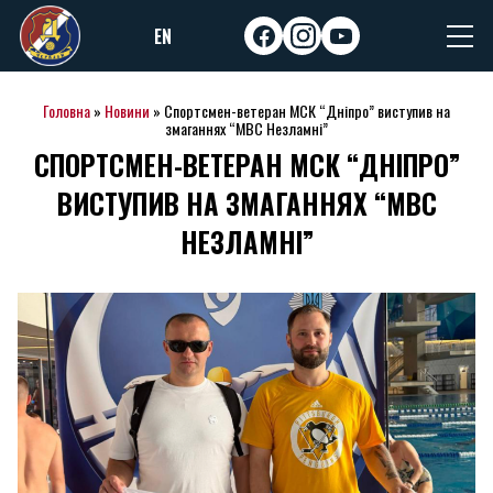
Skip
EN
to
facebook
instagram
youtube
content
Головна
»
Новини
»
Спортсмен-ветеран МСК “Дніпро” виступив на
змаганнях “МВС Незламні”
СПОРТСМЕН-ВЕТЕРАН МСК “ДНІПРО”
ВИСТУПИВ НА ЗМАГАННЯХ “МВС
НЕЗЛАМНІ”