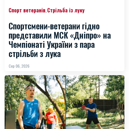
Спорт ветеранів
Стрільба із луку
,
Спортсмени-ветерани гідно
представили МСК «Дніпро» на
Чемпіонаті України з пара
стрільби з лука
Сер 06, 2026