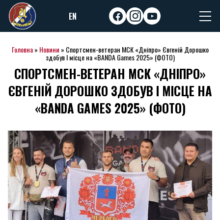
Skip
EN
to
facebook
instagram
youtube
content
Головна
»
Новини
»
Спортсмен-ветеран МСК «Дніпро» Євгеній Дорошко
здобув І місце на «BANDA Games 2025» (ФОТО)
СПОРТСМЕН-ВЕТЕРАН МСК «ДНІПРО»
ЄВГЕНІЙ ДОРОШКО ЗДОБУВ І МІСЦЕ НА
«BANDA GAMES 2025» (ФОТО)