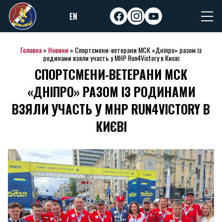
Skip
EN
to
facebook
instagram
youtube
content
Головна
»
Новини
»
Спортсмени-ветерани МСК «Дніпро» разом із
родинами взяли участь у MHP Run4Victory в Києві
СПОРТСМЕНИ-ВЕТЕРАНИ МСК
«ДНІПРО» РАЗОМ ІЗ РОДИНАМИ
ВЗЯЛИ УЧАСТЬ У MHP RUN4VICTORY В
КИЄВІ