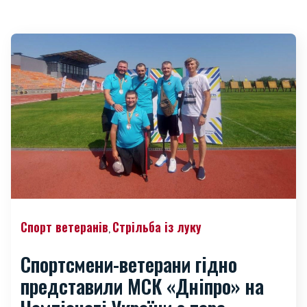
Спорт ветеранів
Стрільба із луку
,
Спортсмени-ветерани гідно
представили МСК «Дніпро» на