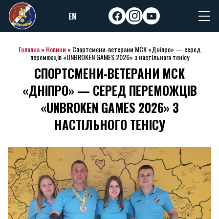
Skip
EN
to
facebook
instagram
youtube
content
Головна
»
Новини
»
Спортсмени-ветерани МСК «Дніпро» — серед
переможців «UNBROKEN GAMES 2026» з настільного тенісу
СПОРТСМЕНИ-ВЕТЕРАНИ МСК
«ДНІПРО» — СЕРЕД ПЕРЕМОЖЦІВ
«UNBROKEN GAMES 2026» З
НАСТІЛЬНОГО ТЕНІСУ