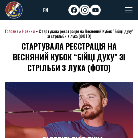
Skip
EN
to
facebook
instagram
youtube
content
Головна
»
Новини
»
Стартувала реєстрація на Весняний Кубок “Бійці духу”
зі стрільби з лука (ФОТО)
СТАРТУВАЛА РЕЄСТРАЦІЯ НА
ВЕСНЯНИЙ КУБОК “БІЙЦІ ДУХУ” ЗІ
СТРІЛЬБИ З ЛУКА (ФОТО)