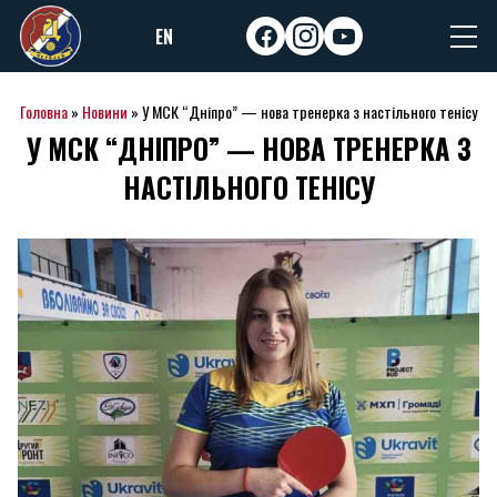
Skip
EN
to
facebook
instagram
youtube
content
Головна
»
Новини
»
У МСК “Дніпро” — нова тренерка з настільного тенісу
У МСК “ДНІПРО” — НОВА ТРЕНЕРКА З
НАСТІЛЬНОГО ТЕНІСУ