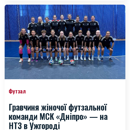
Футзал
Гравчиня жіночої футзальної
команди МСК «Дніпро» — на
НТЗ в Ужгороді