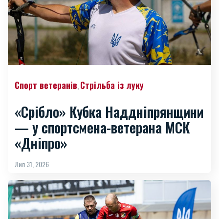
Спорт ветеранів
Стрільба із луку
,
«Срібло» Кубка Наддніпрянщини
— у спортсмена-ветерана МСК
«Дніпро»
Лип 31, 2026