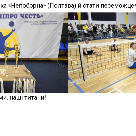
ика «Непоборна» (Полтава) й стати переможце
и, наші титани!