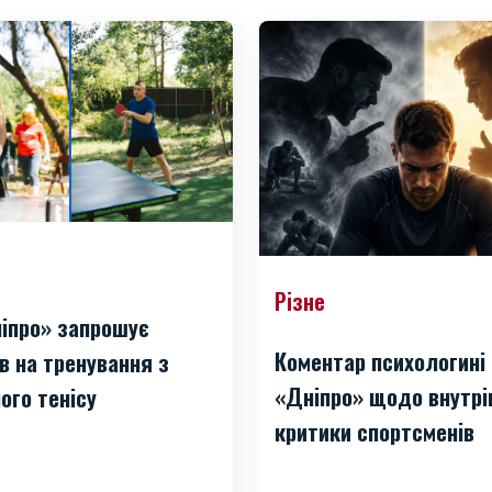
Різне
іпро» запрошує
Коментар психологині
в на тренування з
«Дніпро» щодо внутрі
ого тенісу
критики спортсменів