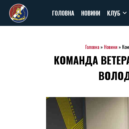
Skip
ГОЛОВНА
НОВИНИ
КЛУБ
to
content
Головна
»
Новини
»
Ком
КОМАНДА ВЕТЕР
ВОЛОД