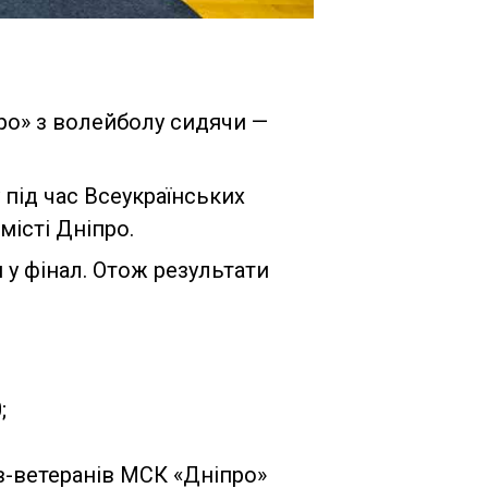
ро» з волейболу сидячи —
 під час Всеукраїнських
місті Дніпро.
у фінал. Отож результати
;
ів-ветеранів МСК «Дніпро»