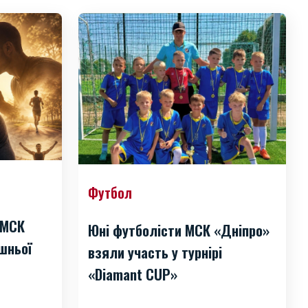
Футбол
 МСК
Юні футболісти МСК «Дніпро»
шньої
взяли участь у турнірі
«Diamant CUP»