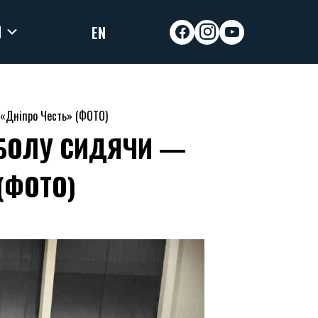
И
EN
facebook
instagram
youtube
 «Дніпро Честь» (ФОТО)
ЙБОЛУ СИДЯЧИ —
(ФОТО)