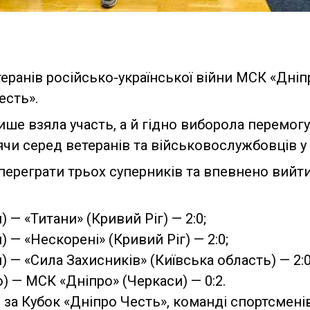
еранів російсько-української війни МСК «Дніп
есть».
ше взяла участь, а й гідно виборола перемогу
чи серед ветеранів та військовослужбовців у 
ереграти трьох суперників та впевнено вийти 
 — «Титани» (Кривий Ріг) — 2:0;
 — «Нескорені» (Кривий Ріг) — 2:0;
 — «Сила Захисників» (Київська область) — 2:0
) — МСК «Дніпро» (Черкаси) — 0:2.
би за Кубок «Дніпро Честь», команді спортсмен