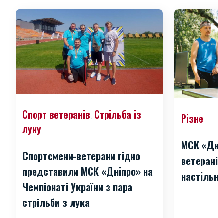
Спорт ветеранів
Стрільба із
,
Різне
луку
МСК «Дн
Спортсмени-ветерани гідно
ветерані
представили МСК «Дніпро» на
настільн
Чемпіонаті України з пара
стрільби з лука