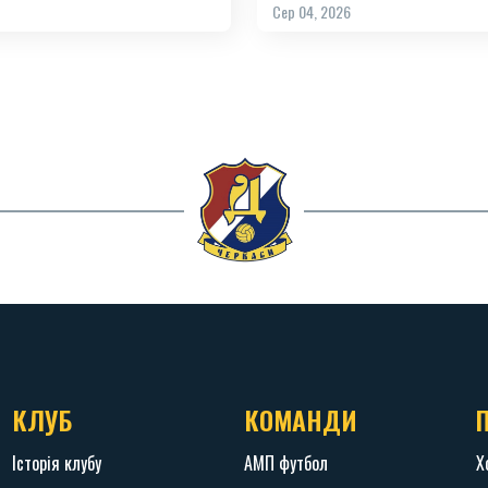
Сер 04, 2026
КЛУБ
КОМАНДИ
Історія клубу
АМП футбол
Х