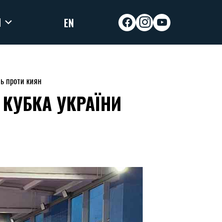
И
EN
facebook
instagram
youtube
ть проти киян
 КУБКА УКРАЇНИ