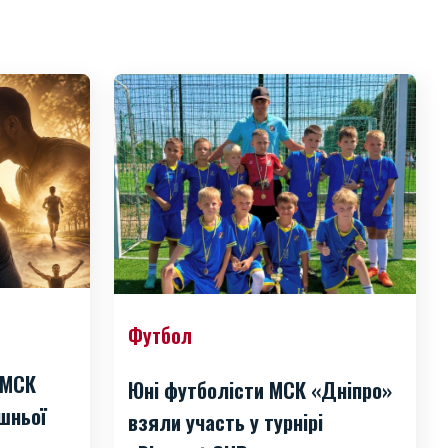
Футбол
 МСК
Юні футболісти МСК «Дніпро»
шньої
взяли участь у турнірі