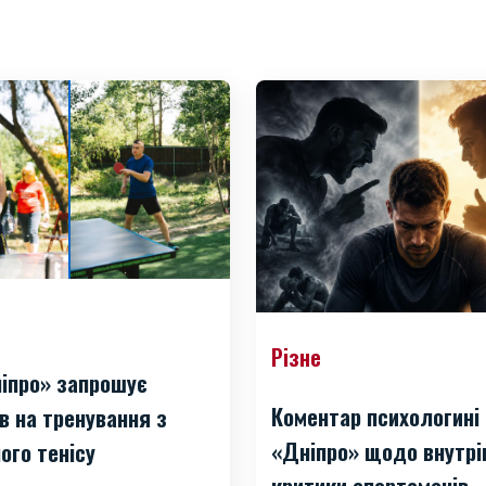
Різне
іпро» запрошує
Коментар психологині
в на тренування з
«Дніпро» щодо внутрі
ого тенісу
критики спортсменів