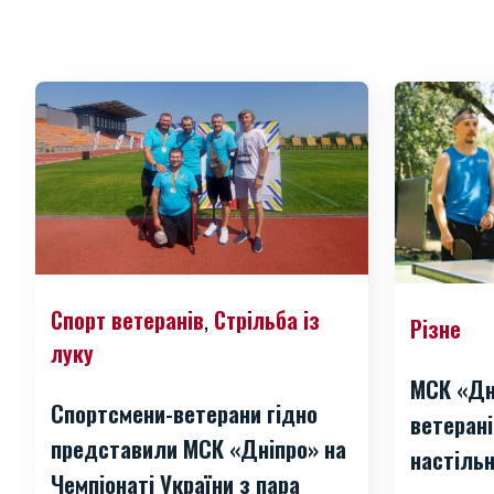
Спорт ветеранів
Стрільба із
,
Різне
луку
МСК «Дн
Спортсмени-ветерани гідно
ветерані
представили МСК «Дніпро» на
настільн
Чемпіонаті України з пара